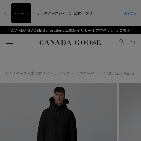
カナダグースジャパン公式アプリ
表示する
CANADA GOOSE Generations 公式認定リセールプログラム はこちら
Canada Goose
0
ホーム
ホーム
ホーム
ホーム
ホーム
カナダグース日本公式サイト
メンズ
アウターウェア
Chateau Parka
/
/
/
スノーグース
ウィメンズ TOP
メンズ TOP
キッズ TOP
ディスカバー
新着アイテム
新着アイテム
ベビー（0‐24ヵ月)
アンバサダー
ベストセラー
ベストセラー
キッズ（2‐7歳)
CANADA GOOSE Generationsは、アウター
スプリングコレクション
FW26コレクション
FW26コレクション
ユース（6＋歳)
ウェアの下取り・再販を通じて、長く愛される製
品の価値を受け継いでいきます。
サマー 26 コレクション
サマー 26 コレクション
コレクション
アーカイブの希少なピースもご覧いただけます。