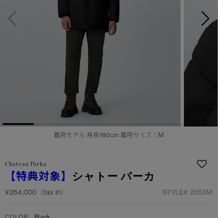
サマー 26 コレクションLOOK
サマー 26 コレクションLOOK
詳しく見る
日本限定モデル
日本限定モデル
スノーグース
スノーグース
下取り申請
メイドインジャパンTシャツ
メイドインジャパンTシャツ
アウターウェア
アウターウェア
アパレル
アパレル
着用モデル 身長180cm 着用サイズ：M
アクセサリー
アクセサリー
フットウェア
フットウェア
Chateau Parka
【特典対象】
シャトー パーカ
コレクション
コレクション
¥264,000（tax in）
STYLE#
2053M
COLOR
Black