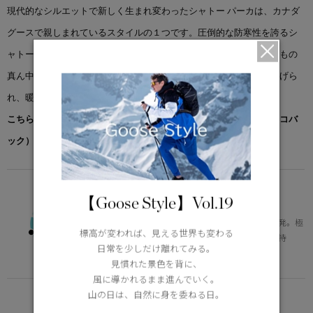
現代的なシルエットで新しく生まれ変わったシャトー パーカは、カナダ
グースで親しまれているスタイルの１つです。圧倒的な防寒性を誇るシ
ャトー・パーカは、冬の必需品です。スリムなシルエットで、太ももの
真ん中まである丈が特徴です。袖口はストレッチリブニットで仕上げら
れ、暖かさを閉じ込めます。
こちらの商品には先着でノベルティー（オリジナルポケッタブルエコバ
ック）をプレゼント。※なくなり次第終了となります。
ENDURING
【Goose Style】Vol.19
-15°C / -25°C
北極圏で活動する人々のデータを元に開発。極
標高が変われば、見える世界も変わる
寒地のデイリー使いに適した保温性を維持
日常を少しだけ離れてみる。
Learn more about TEI
見慣れた景色を背に、
風に導かれるまま進んでいく。
山の日は、自然に身を委ねる日。
FUNCTION