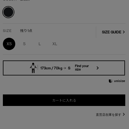
SIZE
残り1点
SIZE GUIDE
XS
S
L
XL
Find your
173cm / 70kg
S
size
カートに入れる
直営店在庫を探す