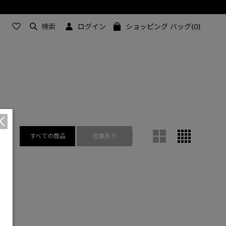
検索
ログイン
ショッピング バッグ(0)
すべての商品
在庫あり