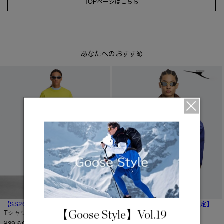
TOPページはこちら
サマー 26 コレクションLOOK
サマー 26 コレクションLOOK
詳しく見る
日本限定モデル
日本限定モデル
あなたへのおすすめ
スノーグース
スノーグース
下取り申請
メイドインジャパンTシャツ
メイドインジャパンTシャツ
アウターウェア
アウターウェア
アパレル
アパレル
アクセサリー
アクセサリー
フットウェア
フットウェア
コレクション
コレクション
【SS26新作】
ヴァンテージ
【SS26新作】【オンライン限定】
【Goose Style】Vol.19
Tシャツ エンブロイダード
ミラージュ ジャケット
¥39,600
¥169,400