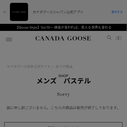
カナダグースジャパン公式アプリ
表示する
【Goose Style】Vol.19～ 標高が変われば、見える世界も変わる
Canada Goose
0
ホーム
ホーム
ホーム
ホーム
ホーム
カナダグース日本公式サイト
全ての商品
/
スノーグース
ウィメンズ TOP
メンズ TOP
キッズ TOP
SHOP
メンズ パステル
ディスカバー
新着アイテム
新着アイテム
ベビー（0‐24ヵ月)
Sorry
アンバサダー
ベストセラー
ベストセラー
キッズ（2‐7歳)
CANADA GOOSE Generationsは、アウター
誠に申し訳ございません。こちらの商品は販売が終了しております。
スプリングコレクション
FW26コレクション
FW26コレクション
ユース（6＋歳)
ウェアの下取り・再販を通じて、長く愛される製
品の価値を受け継いでいきます。
サマー 26 コレクション
サマー 26 コレクション
コレクション
アーカイブの希少なピースもご覧いただけます。