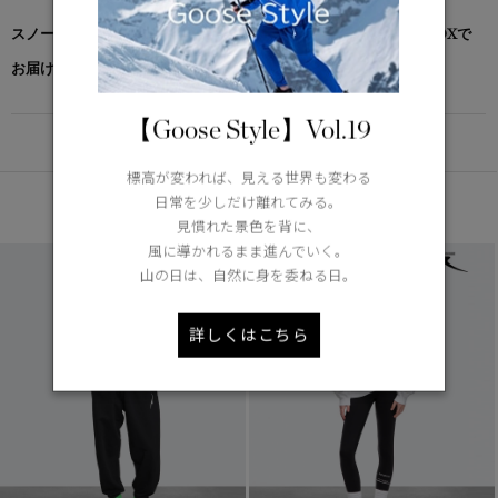
スノーグース by カナダグース コレクション対象商品は、専用のBOXで
お届けいたします。
【Goose Style】Vol.19
DETAIL
標高が変われば、見える世界も変わる
あなたへのおすすめ
日常を少しだけ離れてみる。
見慣れた景色を背に、
風に導かれるまま進んでいく。
山の日は、自然に身を委ねる日。
詳しくはこちら