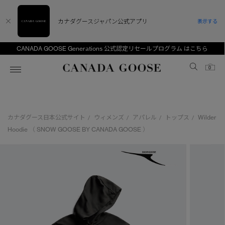
カナダグースジャパン公式アプリ
表示する
CANADA GOOSE Generations 公式認定リセールプログラム はこちら
Canada Goose
0
ホーム
ホーム
ホーム
ホーム
ホーム
カナダグース日本公式サイト
ウィメンズ
アパレル
トップス
Wilder
/
/
/
/
スノーグース
ウィメンズ TOP
メンズ TOP
キッズ TOP
Hoodie （ SNOW GOOSE BY CANADA GOOSE ）
ディスカバー
新着アイテム
新着アイテム
ベビー（0‐24ヵ月)
アンバサダー
ベストセラー
ベストセラー
キッズ（2‐7歳)
CANADA GOOSE Generationsは、アウター
スプリングコレクション
FW26コレクション
FW26コレクション
ユース（6＋歳)
ウェアの下取り・再販を通じて、長く愛される製
品の価値を受け継いでいきます。
サマー 26 コレクション
サマー 26 コレクション
コレクション
アーカイブの希少なピースもご覧いただけます。