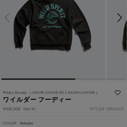
サマー 26 コレクションLOOK
サマー 26 コレクションLOOK
詳しく見る
日本限定モデル
日本限定モデル
スノーグース
スノーグース
下取り申請
メイドインジャパンTシャツ
メイドインジャパンTシャツ
アウターウェア
アウターウェア
アパレル
アパレル
アクセサリー
アクセサリー
Wilder Hoodie （ SNOW GOOSE BY CANADA GOOSE ）
フットウェア
フットウェア
ワイルダー フーディー
コレクション
コレクション
¥102,300（tax in）
STYLE#
1266UCD
COLOR
Volcano