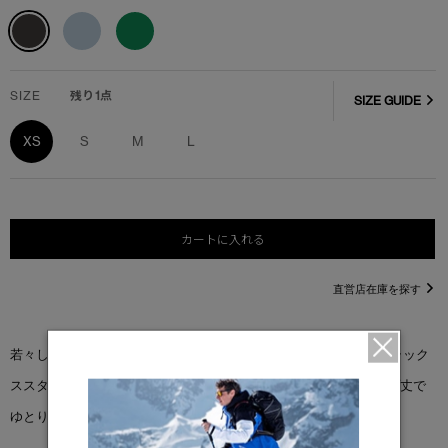
SIZE
残り1点
SIZE GUIDE
XS
S
M
L
カートに入れる
直営店在庫を探す
若々しいスピリットを表現した＜ワイルダー フーディー＞は、リラック
ススタイルにぴったり。グラフィックプリントをあしらい、ヒップ丈で
ゆとりのあるフィット感です。