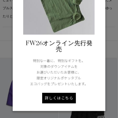
ブルステッチは、長く美しいシルエットを保つためのディテール。ゆっ
たりとしたリラックスフィットで仕上げています。
DETAIL
FW26オンライン先行発
あなたへのおすすめ
売
特別な一着に、 特別なギフトを。
対象のダウンアイテムを
お選びいただいたお客様に、
限定オリジナルポケッタブル
エコバッグをプレゼントいたします。
詳しくはこちら