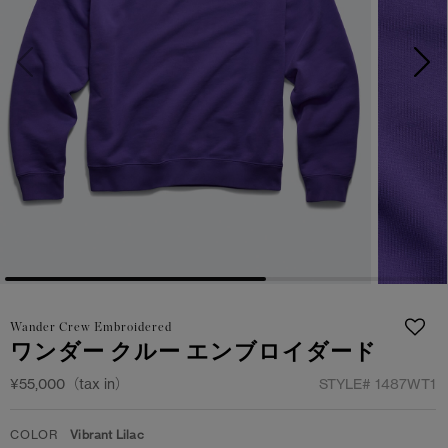
サマー 26 コレクションLOOK
サマー 26 コレクションLOOK
詳しく見る
日本限定モデル
日本限定モデル
スノーグース
スノーグース
下取り申請
メイドインジャパンTシャツ
メイドインジャパンTシャツ
アウターウェア
アウターウェア
アパレル
アパレル
アクセサリー
アクセサリー
Wander Crew Embroidered
フットウェア
フットウェア
ワンダー クルー エンブロイダード
コレクション
コレクション
¥55,000（tax in）
STYLE#
1487WT1
COLOR
Vibrant Lilac