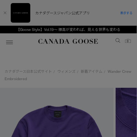
カナダグースジャパン公式アプリ
表示する
【Goose Style】Vol.19～ 標高が変われば、見える世界も変わる
Canada Goose
0
ホーム
ホーム
ホーム
ホーム
ホーム
カナダグース日本公式サイト
ウィメンズ
新着アイテム
Wander Crew
/
/
/
スノーグース
ウィメンズ TOP
メンズ TOP
キッズ TOP
Embroidered
ディスカバー
新着アイテム
新着アイテム
ベビー（0‐24ヵ月)
アンバサダー
ベストセラー
ベストセラー
キッズ（2‐7歳)
CANADA GOOSE Generationsは、アウター
スプリングコレクション
FW26コレクション
FW26コレクション
ユース（6＋歳)
ウェアの下取り・再販を通じて、長く愛される製
品の価値を受け継いでいきます。
サマー 26 コレクション
サマー 26 コレクション
コレクション
アーカイブの希少なピースもご覧いただけます。