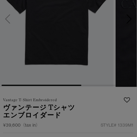
サマー 26 コレクションLOOK
サマー 26 コレクションLOOK
詳しく見る
日本限定モデル
日本限定モデル
スノーグース
スノーグース
下取り申請
メイドインジャパンTシャツ
メイドインジャパンTシャツ
アウターウェア
アウターウェア
アパレル
アパレル
アクセサリー
アクセサリー
Vantage T-Shirt Embroidered
フットウェア
フットウェア
ヴァンテージ Tシャツ
エンブロイダード
コレクション
コレクション
¥39,600（tax in）
STYLE#
1339M1