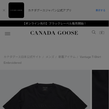
カナダグースジャパン公式アプリ
表示する
【オンライン先行】ブラックレーベル販売開始！
Canada Goose
0
ホーム
ホーム
ホーム
ホーム
ホーム
カナダグース日本公式サイト
メンズ
新着アイテム
Vantage T-Shirt
/
/
/
スノーグース
ウィメンズ TOP
メンズ TOP
キッズ TOP
Embroidered
ディスカバー
新着アイテム
新着アイテム
ベビー（0‐24ヵ月)
アンバサダー
ベストセラー
ベストセラー
キッズ（2‐7歳)
CANADA GOOSE Generationsは、アウター
スプリングコレクション
FW26コレクション
FW26コレクション
ユース（6＋歳)
ウェアの下取り・再販を通じて、長く愛される製
品の価値を受け継いでいきます。
サマー 26 コレクション
サマー 26 コレクション
コレクション
アーカイブの希少なピースもご覧いただけます。