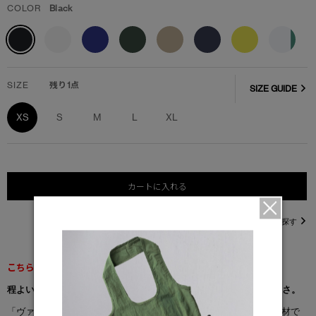
COLOR
Black
SIZE
残り1点
SIZE GUIDE
XS
S
M
L
XL
カートに入れる
直営店在庫を探す
こちらの商品は返品交換不可となります。
程よいフィット感と、仕上げられたミッドウェイトコットンの快適さ。
「ヴァンテージ Tシャツ」は、目の詰まったコットンジャージー素材で