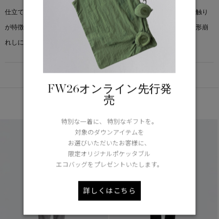
仕立てられ、程よい厚みとしっかりとした構造を実現。滑らかな肌触り
が特徴です。縫い目にはツインステッチを採用し、長く愛用しても形崩
れしにくい仕様。
DETAIL
FW26オンライン先行発
売
あなたへのおすすめ
特別な一着に、 特別なギフトを。
対象のダウンアイテムを
お選びいただいたお客様に、
限定オリジナルポケッタブル
エコバッグをプレゼントいたします。
詳しくはこちら