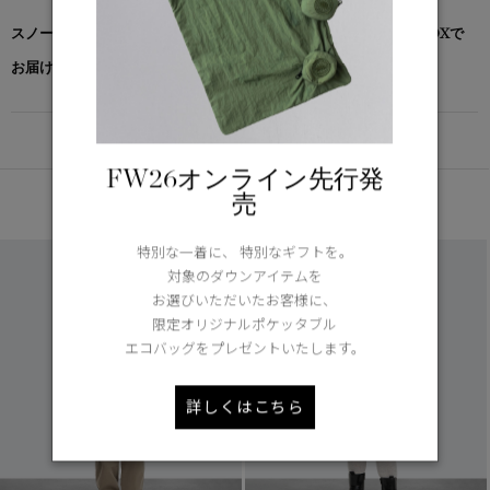
スノーグース by カナダグース コレクション対象商品は、専用のBOXで
お届けいたします。
DETAIL
FW26オンライン先行発
あなたへのおすすめ
売
特別な一着に、 特別なギフトを。
対象のダウンアイテムを
お選びいただいたお客様に、
限定オリジナルポケッタブル
エコバッグをプレゼントいたします。
詳しくはこちら