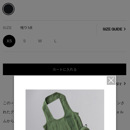
SIZE
残り1点
SIZE GUIDE
XS
S
M
L
カートに入れる
直営店在庫を探す
この＜トレック レギンス＞は、脚のラインに合わせて入念にデザインさ
れたグラフィックプリントが特徴。身体の自然なラインと筋肉のフォル
ムからインスピレーションを得ています。