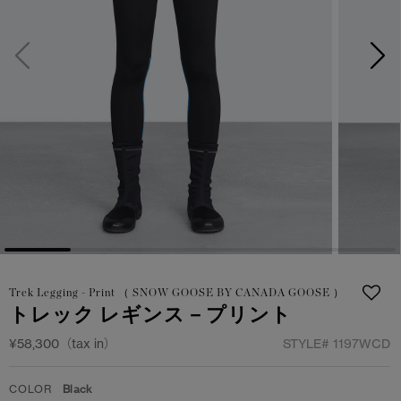
サマー 26 コレクションLOOK
サマー 26 コレクションLOOK
詳しく見る
日本限定モデル
日本限定モデル
スノーグース
スノーグース
下取り申請
メイドインジャパンTシャツ
メイドインジャパンTシャツ
アウターウェア
アウターウェア
アパレル
アパレル
アクセサリー
アクセサリー
Trek Legging - Print （ SNOW GOOSE BY CANADA GOOSE ）
フットウェア
フットウェア
トレック レギンス－プリント
コレクション
コレクション
¥58,300（tax in）
STYLE#
1197WCD
COLOR
Black