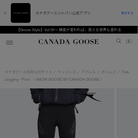
カナダグースジャパン公式アプリ
表示する
【Goose Style】Vol.19～ 標高が変われば、見える世界も変わる
Canada Goose
0
ホーム
ホーム
ホーム
ホーム
ホーム
カナダグース日本公式サイト
ウィメンズ
アパレル
ボトムス
Trek
/
/
/
/
スノーグース
ウィメンズ TOP
メンズ TOP
キッズ TOP
Legging - Print （ SNOW GOOSE BY CANADA GOOSE ）
ディスカバー
新着アイテム
新着アイテム
ベビー（0‐24ヵ月)
アンバサダー
ベストセラー
ベストセラー
キッズ（2‐7歳)
CANADA GOOSE Generationsは、アウター
スプリングコレクション
FW26コレクション
FW26コレクション
ユース（6＋歳)
ウェアの下取り・再販を通じて、長く愛される製
品の価値を受け継いでいきます。
サマー 26 コレクション
サマー 26 コレクション
コレクション
アーカイブの希少なピースもご覧いただけます。