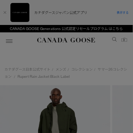
カナダグースジャパン公式アプリ
表示する
CANADA GOOSE Generations 公式認定リセールプログラム はこちら
Canada Goose
0
ホーム
ホーム
ホーム
ホーム
ホーム
カナダグース日本公式サイト
メンズ
コレクション
サマー26コレクシ
/
/
/
スノーグース
ウィメンズ TOP
メンズ TOP
キッズ TOP
ョン
Rupert Rain Jacket Black Label
/
ディスカバー
新着アイテム
新着アイテム
ベビー（0‐24ヵ月)
アンバサダー
ベストセラー
ベストセラー
キッズ（2‐7歳)
CANADA GOOSE Generationsは、アウター
スプリングコレクション
FW26コレクション
FW26コレクション
ユース（6＋歳)
ウェアの下取り・再販を通じて、長く愛される製
品の価値を受け継いでいきます。
サマー 26 コレクション
サマー 26 コレクション
コレクション
アーカイブの希少なピースもご覧いただけます。