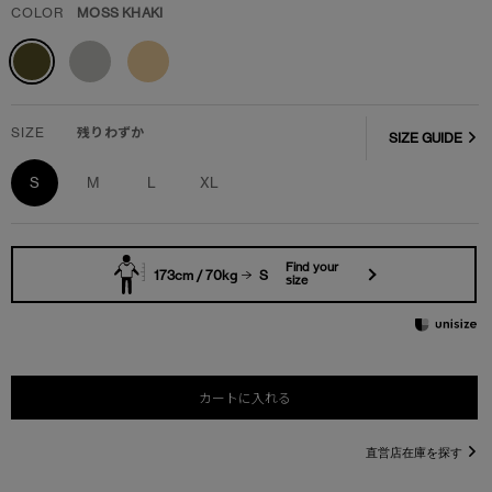
COLOR
MOSS KHAKI
SIZE
残りわずか
SIZE GUIDE
S
M
L
XL
Find your
173cm / 70kg
S
size
カートに入れる
直営店在庫を探す