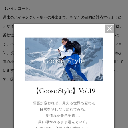
【レインコート】
週末のハイキングから街への外出まで、あなたの目的に対応するように
デザインされたテクニカルシェル。「ルパート レイン ジャケット」は、
柔軟性のあるスリムなシェルで、防水性100%の保護機能を備えていま
す。ヘルメットにも対応する調節可能なフード、脇下のベンチレーショ
ン、洗練されたデザインディテールが特徴です。透湿性に優れた快適な
着心地とパフォーマンスを実現する、柔軟な3層構造の新素材を使用して
います。肌寒い日には、「クロフトン ジャケット」の上に重ね着をし
て、暖かさをプラスしましょう。
【Goose Style】Vol.19
LIGHTWEIGHT
標高が変われば、見える世界も変わる
5°C / -5°C
日常を少しだけ離れてみる。
アクティブな活動に適した軽さ
見慣れた景色を背に、
Learn more about TEI
風に導かれるまま進んでいく。