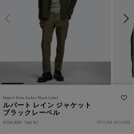
サマー 26 コレクションLOOK
サマー 26 コレクションLOOK
詳しく見る
日本限定モデル
日本限定モデル
スノーグース
スノーグース
下取り申請
メイドインジャパンTシャツ
メイドインジャパンTシャツ
アウターウェア
アウターウェア
アパレル
アパレル
アクセサリー
アクセサリー
Rupert Rain Jacket Black Label
フットウェア
フットウェア
ルパート レイン ジャケット
ブラックレーベル
コレクション
コレクション
¥134,200（tax in）
STYLE#
5633MB