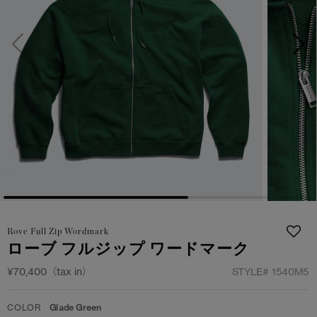
サマー 26 コレクションLOOK
サマー 26 コレクションLOOK
詳しく見る
日本限定モデル
日本限定モデル
スノーグース
スノーグース
下取り申請
メイドインジャパンTシャツ
メイドインジャパンTシャツ
アウターウェア
アウターウェア
アパレル
アパレル
アクセサリー
アクセサリー
Rove Full Zip Wordmark
フットウェア
フットウェア
ローブ フルジップ ワードマーク
コレクション
コレクション
¥70,400（tax in）
STYLE#
1540M5
COLOR
Glade Green