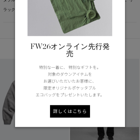
ラックス感のあるフィットで仕上げています。
DETAIL
FW26オンライン先行発
あなたへのおすすめ
売
特別な一着に、 特別なギフトを。
対象のダウンアイテムを
お選びいただいたお客様に、
限定オリジナルポケッタブル
エコバッグをプレゼントいたします。
詳しくはこちら