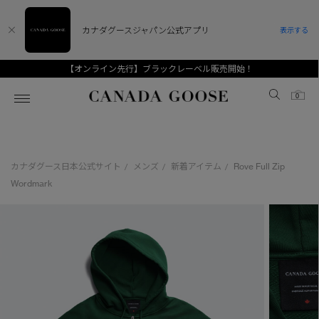
カナダグースジャパン公式アプリ
表示する
【オンライン先行】ブラックレーベル販売開始！
Canada Goose
0
ホーム
ホーム
ホーム
ホーム
ホーム
カナダグース日本公式サイト
メンズ
新着アイテム
Rove Full Zip
/
/
/
スノーグース
ウィメンズ TOP
メンズ TOP
キッズ TOP
Wordmark
ディスカバー
新着アイテム
新着アイテム
ベビー（0‐24ヵ月)
アンバサダー
ベストセラー
ベストセラー
キッズ（2‐7歳)
CANADA GOOSE Generationsは、アウター
スプリングコレクション
FW26コレクション
FW26コレクション
ユース（6＋歳)
ウェアの下取り・再販を通じて、長く愛される製
品の価値を受け継いでいきます。
サマー 26 コレクション
サマー 26 コレクション
コレクション
アーカイブの希少なピースもご覧いただけます。