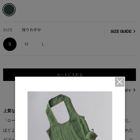
SIZE
残りわずか
SIZE GUIDE
S
M
L
カートに入れる
直営店在庫を探す
上質な快適さを追求した一着。
「ローブ フルジップ」は、オーガニックコットンテリー素材を使用し、
ほどよい重厚感と洗練された表面感を実現しています。全体に施された
ダブルステッチは、長く美しいシルエットを保つためのディテール。リ