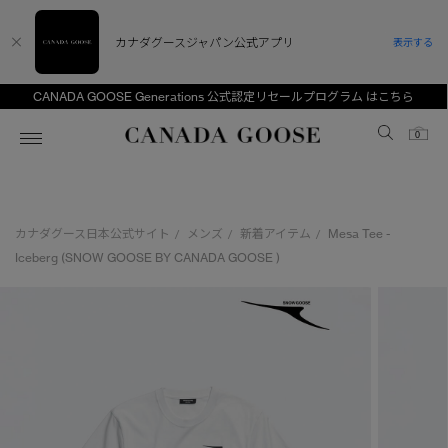
カナダグースジャパン公式アプリ
表示する
CANADA GOOSE Generations 公式認定リセールプログラム はこちら
Canada Goose
0
ホーム
ホーム
ホーム
ホーム
ホーム
カナダグース日本公式サイト
メンズ
新着アイテム
Mesa Tee -
/
/
/
スノーグース
ウィメンズ TOP
メンズ TOP
キッズ TOP
Iceberg (SNOW GOOSE BY CANADA GOOSE )
ディスカバー
新着アイテム
新着アイテム
ベビー（0‐24ヵ月)
アンバサダー
ベストセラー
ベストセラー
キッズ（2‐7歳)
CANADA GOOSE Generationsは、アウター
スプリングコレクション
FW26コレクション
FW26コレクション
ユース（6＋歳)
ウェアの下取り・再販を通じて、長く愛される製
品の価値を受け継いでいきます。
サマー 26 コレクション
サマー 26 コレクション
コレクション
アーカイブの希少なピースもご覧いただけます。