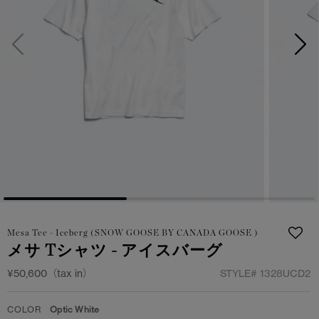
サマー 26 コレクションLOOK
サマー 26 コレクションLOOK
詳しく見る
日本限定モデル
日本限定モデル
スノーグース
スノーグース
下取り申請
メイドインジャパンTシャツ
メイドインジャパンTシャツ
アウターウェア
アウターウェア
アパレル
アパレル
アクセサリー
アクセサリー
Mesa Tee - Iceberg (SNOW GOOSE BY CANADA GOOSE )
フットウェア
フットウェア
メサ Tシャツ - アイスバーグ
コレクション
コレクション
¥50,600（tax in）
STYLE#
1328UCD2
COLOR
Optic White