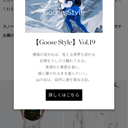
くれます。
スノーグース by カナダグース コレクション対象商品は、専用のBOXで
お届けいたします。
【Goose Style】Vol.19
DETAIL
標高が変われば、見える世界も変わる
日常を少しだけ離れてみる。
見慣れた景色を背に、
あなたへのおすすめ
風に導かれるまま進んでいく。
山の日は、自然に身を委ねる日。
詳しくはこちら