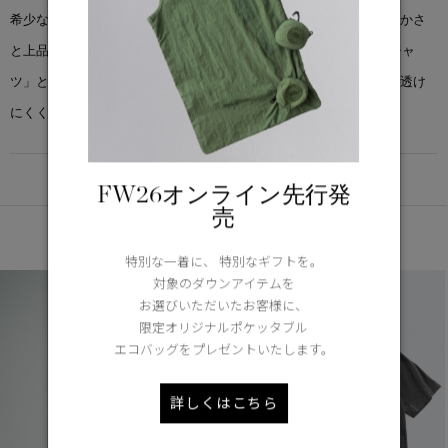
希少なアルティメイトピマコットンを使用し、ふっくらとした柔らかさ
と上品な光沢を兼ね備えた一枚です。「ウィロー クルーネック Tシャ
ツ」と同デザインですが、素材をアップデートし、より薄手ながら透け
にくく、型崩れしにくい、洗練された着心地が魅力です。
DETAIL
FW26オンライン先行発
売
あなたへのおすすめ
特別な一着に、 特別なギフトを。
対象のダウンアイテムを
お選びいただいたお客様に、
限定オリジナルポケッタブル
エコバッグをプレゼントいたします。
詳しくはこちら