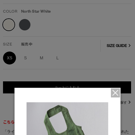
COLOR
North Star White
SIZE
販売中
SIZE GUIDE
XS
S
M
L
カートに入れる
直営店在庫を探す
こちらの商品は返品交換不可となります。
「ライトウェイト ウィロー クルーネック Tシャツ」は有機栽培された