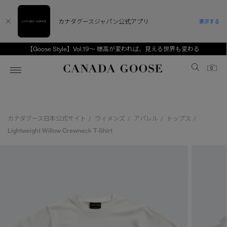
カナダグースジャパン公式アプリ
表示する
【Goose Style】Vol.19～ 標高が変われば、見える世界も変わる
Canada Goose
0
ホーム
ホーム
ホーム
ホーム
ホーム
カナダグース日本公式サイト
ウィメンズ
アパレル
トップス
/
/
/
/
スノーグース
ウィメンズ TOP
メンズ TOP
キッズ TOP
Lightweight Willow Crewneck T-Shirt
ディスカバー
新着アイテム
新着アイテム
ベビー（0‐24ヵ月)
アンバサダー
ベストセラー
ベストセラー
キッズ（2‐7歳)
CANADA GOOSE Generationsは、アウター
スプリングコレクション
FW26コレクション
FW26コレクション
ユース（6＋歳)
ウェアの下取り・再販を通じて、長く愛される製
品の価値を受け継いでいきます。
サマー 26 コレクション
サマー 26 コレクション
コレクション
アーカイブの希少なピースもご覧いただけます。