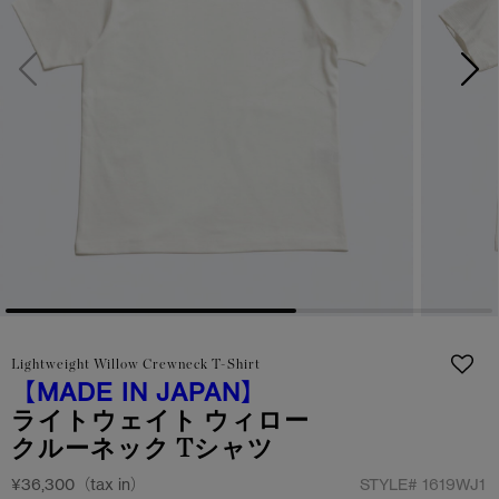
サマー 26 コレクションLOOK
サマー 26 コレクションLOOK
詳しく見る
日本限定モデル
日本限定モデル
スノーグース
スノーグース
下取り申請
メイドインジャパンTシャツ
メイドインジャパンTシャツ
アウターウェア
アウターウェア
アパレル
アパレル
アクセサリー
アクセサリー
Lightweight Willow Crewneck T-Shirt
フットウェア
フットウェア
【MADE IN JAPAN】
ライトウェイト ウィロー
コレクション
コレクション
クルーネック Tシャツ
¥36,300（tax in）
STYLE#
1619WJ1