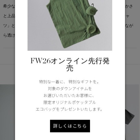
希少なアルティメイトピマコットンを使用し、ふっくらとした柔らかさ
と上品な光沢を兼ね備えた一枚です。「セコイア クルーネック Tシャ
ツ」と同デザインですが、素材をアップデートし、より薄手でありなが
ら透けにくく型崩れしにくい、洗練された着心地が魅力です。
DETAIL
FW26オンライン先行発
売
あなたへのおすすめ
特別な一着に、 特別なギフトを。
対象のダウンアイテムを
お選びいただいたお客様に、
限定オリジナルポケッタブル
エコバッグをプレゼントいたします。
詳しくはこちら