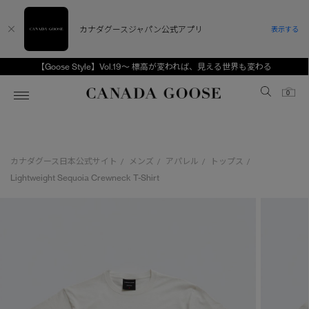
カナダグースジャパン公式アプリ
表示する
【Goose Style】Vol.19～ 標高が変われば、見える世界も変わる
Canada Goose
0
ホーム
ホーム
ホーム
ホーム
ホーム
カナダグース日本公式サイト
メンズ
アパレル
トップス
/
/
/
/
スノーグース
ウィメンズ TOP
メンズ TOP
キッズ TOP
Lightweight Sequoia Crewneck T-Shirt
ディスカバー
新着アイテム
新着アイテム
ベビー（0‐24ヵ月)
アンバサダー
ベストセラー
ベストセラー
キッズ（2‐7歳)
CANADA GOOSE Generationsは、アウター
スプリングコレクション
FW26コレクション
FW26コレクション
ユース（6＋歳)
ウェアの下取り・再販を通じて、長く愛される製
品の価値を受け継いでいきます。
サマー 26 コレクション
サマー 26 コレクション
コレクション
アーカイブの希少なピースもご覧いただけます。