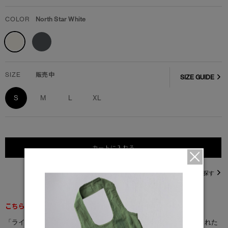
COLOR
North Star White
SIZE
販売中
SIZE GUIDE
S
M
L
XL
カートに入れる
直営店在庫を探す
こちらの商品は返品交換不可となります。
「ライトウェイト セコイア クルーネック Tシャツ」は有機栽培された