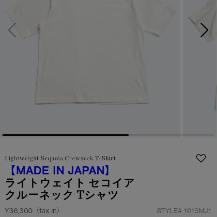
サマー 26 コレクションLOOK
サマー 26 コレクションLOOK
詳しく見る
日本限定モデル
日本限定モデル
スノーグース
スノーグース
下取り申請
メイドインジャパンTシャツ
メイドインジャパンTシャツ
アウターウェア
アウターウェア
アパレル
アパレル
アクセサリー
アクセサリー
Lightweight Sequoia Crewneck T-Shirt
フットウェア
フットウェア
【MADE IN JAPAN】
ライトウェイト セコイア
コレクション
コレクション
クルーネック Tシャツ
¥36,300（tax in）
STYLE#
1619MJ1