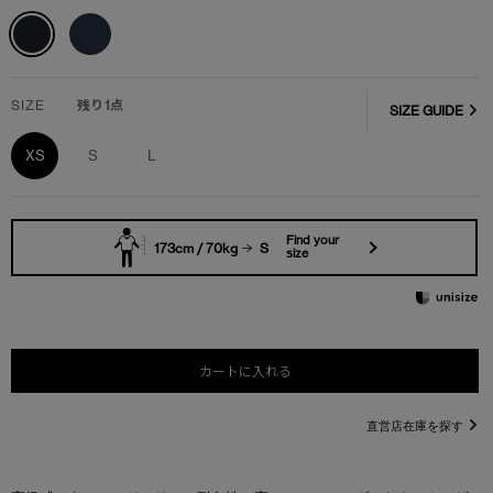
SIZE
残り1点
SIZE GUIDE
XS
S
L
Find your
173cm / 70kg
S
size
カートに入れる
直営店在庫を探す