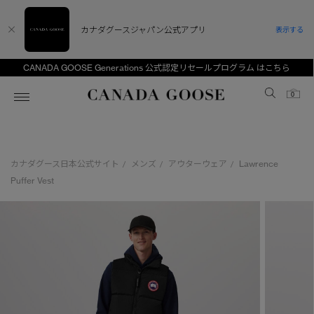
カナダグースジャパン公式アプリ
表示する
CANADA GOOSE Generations 公式認定リセールプログラム はこちら
Canada Goose
0
ホーム
ホーム
ホーム
ホーム
ホーム
カナダグース日本公式サイト
メンズ
アウターウェア
Lawrence
/
/
/
スノーグース
ウィメンズ TOP
メンズ TOP
キッズ TOP
Puffer Vest
ディスカバー
新着アイテム
新着アイテム
ベビー（0‐24ヵ月)
アンバサダー
ベストセラー
ベストセラー
キッズ（2‐7歳)
CANADA GOOSE Generationsは、アウター
スプリングコレクション
サマー 26 コレクション
サマー 26 コレクション
ユース（6＋歳)
ウェアの下取り・再販を通じて、長く愛される製
品の価値を受け継いでいきます。
サマー 26 コレクションLOOK
サマー 26 コレクションLOOK
コレクション
アーカイブの希少なピースもご覧いただけます。