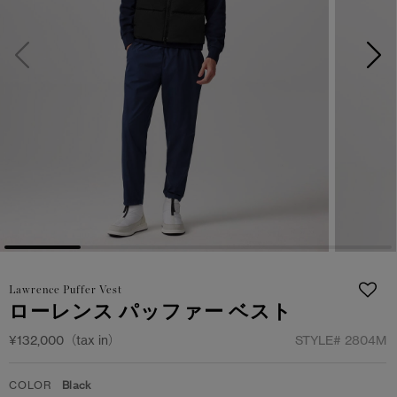
日本限定モデル
日本限定モデル
詳しく見る
スノーグース
スノーグース
メイドインジャパンTシャツ
メイドインジャパンTシャツ
下取り申請
アウターウェア
アウターウェア
アパレル
アパレル
アクセサリー
アクセサリー
フットウェア
フットウェア
Lawrence Puffer Vest
コレクション
コレクション
ローレンス パッファー ベスト
¥132,000（tax in）
STYLE#
2804M
COLOR
Black