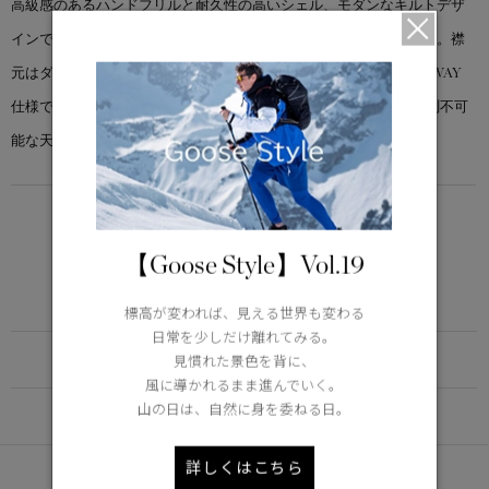
高級感のあるハンドフリルと耐久性の高いシェル、モダンなキルトデザ
インで、オールシーズンのレイヤリングに欠かせないアイテムです。襟
元はダウン入りで、厳しい風を遮断します。フロントジッパーは2WAY
仕様で、後ろ裾は長めに設定されており、雨風から身を守り、 予測不可
能な天候に対応する賢い選択です。
LIGHTWEIGHT
5°C / -5°C
【Goose Style】Vol.19
アクティブな活動に適した軽さ
Learn more about TEI
標高が変われば、見える世界も変わる
日常を少しだけ離れてみる。
FUNCTION
見慣れた景色を背に、
風に導かれるまま進んでいく。
山の日は、自然に身を委ねる日。
DETAIL
詳しくはこちら
あなたへのおすすめ