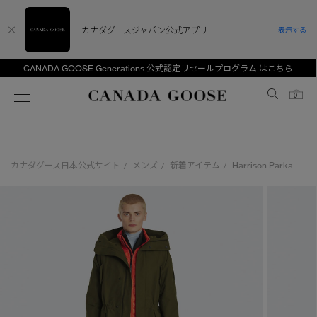
カナダグースジャパン公式アプリ
表示する
CANADA GOOSE Generations 公式認定リセールプログラム はこちら
Canada Goose
0
ホーム
ホーム
ホーム
ホーム
ホーム
カナダグース日本公式サイト
メンズ
新着アイテム
Harrison Parka
/
/
/
スノーグース
ウィメンズ TOP
メンズ TOP
キッズ TOP
ディスカバー
新着アイテム
新着アイテム
ベビー（0‐24ヵ月)
アンバサダー
ベストセラー
ベストセラー
キッズ（2‐7歳)
CANADA GOOSE Generationsは、アウター
スプリングコレクション
FW26コレクション
FW26コレクション
ユース（6＋歳)
ウェアの下取り・再販を通じて、長く愛される製
品の価値を受け継いでいきます。
サマー 26 コレクション
サマー 26 コレクション
コレクション
アーカイブの希少なピースもご覧いただけます。