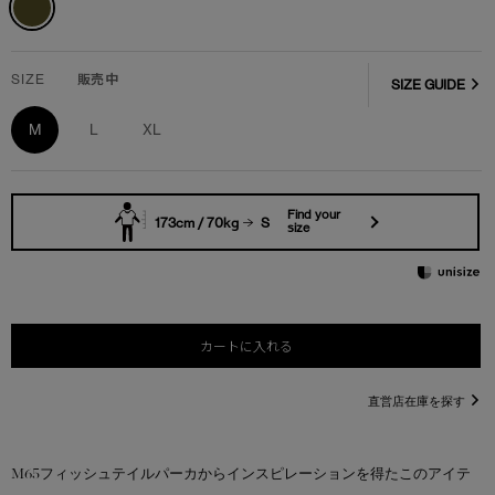
SIZE
販売中
SIZE GUIDE
M
L
XL
Find your
173cm / 70kg
S
size
カートに入れる
直営店在庫を探す
M65フィッシュテイルパーカからインスピレーションを得たこのアイテ