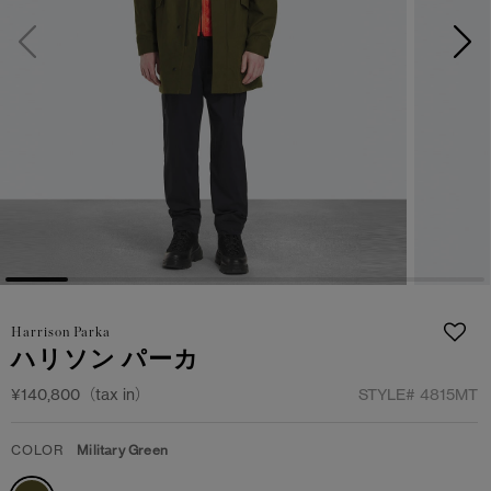
サマー 26 コレクションLOOK
サマー 26 コレクションLOOK
詳しく見る
日本限定モデル
日本限定モデル
スノーグース
スノーグース
下取り申請
メイドインジャパンTシャツ
メイドインジャパンTシャツ
アウターウェア
アウターウェア
アパレル
アパレル
アクセサリー
アクセサリー
Harrison Parka
ハリソン パーカ
フットウェア
フットウェア
¥140,800（tax in）
STYLE#
4815MT
コレクション
コレクション
COLOR
Military Green