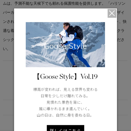
ムは、予測不能な天候下でも頼れる保護性能を提供します。 「ハリソン
パーカ」は、あらゆる自然環境から身体をスマートに守るようにデザイ
ンされています。シュノーケルフード、5つの機能的な外側ポケット、快
適な着心地にカスタマイズできる調節可能なウエストが特徴です。クラ
シックにアップデートされたパーカをデイリーユースでお楽しみくださ
い。
LIGHTWEIGHT
【Goose Style】Vol.19
5°C / -5°C
アクティブな活動に適した軽さ
標高が変われば、見える世界も変わる
Learn more about TEI
日常を少しだけ離れてみる。
見慣れた景色を背に、
FUNCTION
風に導かれるまま進んでいく。
山の日は、自然に身を委ねる日。
DETAIL
詳しくはこちら