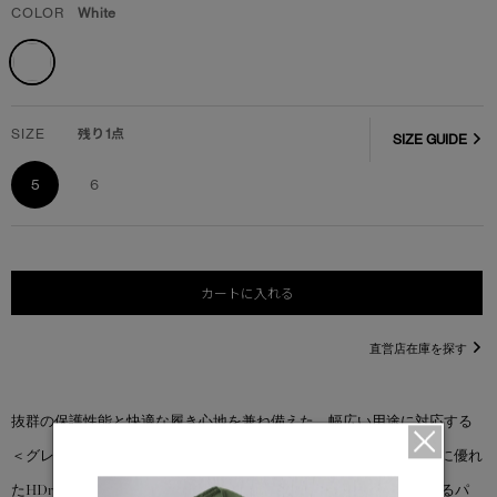
COLOR
White
SIZE
残り1点
SIZE GUIDE
5
6
カートに入れる
直営店在庫を探す
抜群の保護性能と快適な履き心地を兼ね備えた、幅広い用途に対応する
＜グレーシャー トレイル スニーカー＞。 画期的な防水性と透湿性に優れ
たHDry®技術を搭載したこのスニーカーは、カナダグースを象徴するパ