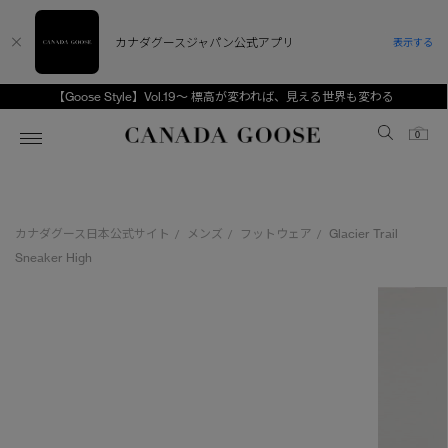
カナダグースジャパン公式アプリ
表示する
【Goose Style】Vol.19～ 標高が変われば、見える世界も変わる
Canada Goose
0
ホーム
ホーム
ホーム
ホーム
ホーム
カナダグース日本公式サイト
メンズ
フットウェア
Glacier Trail
/
/
/
スノーグース
ウィメンズ TOP
メンズ TOP
キッズ TOP
Sneaker High
ディスカバー
新着アイテム
新着アイテム
ベビー（0‐24ヵ月)
アンバサダー
ベストセラー
ベストセラー
キッズ（2‐7歳)
CANADA GOOSE Generationsは、アウター
スプリングコレクション
FW26コレクション
FW26コレクション
ユース（6＋歳)
ウェアの下取り・再販を通じて、長く愛される製
品の価値を受け継いでいきます。
サマー 26 コレクション
サマー 26 コレクション
コレクション
アーカイブの希少なピースもご覧いただけます。