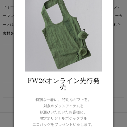
フォーマンスと機能性を徹底的に追求し、作られました。優れたパフォ
ーマンスと幅広い履きこなしが可能な＜グレーシャー トレイル スニーカ
ー＞は、雨や雪、そして太陽の下でも快適に過ごせるよう、厳選された
素材を使用し、スタイリッシュにデザインされています。
LIGHTWEIGHT
5°C / -5°C
アクティブな活動に適した軽さ
Learn more about TEI
FW26オンライン先行発
売
FUNCTION
特別な一着に、 特別なギフトを。
DETAIL
対象のダウンアイテムを
お選びいただいたお客様に、
限定オリジナルポケッタブル
あなたへのおすすめ
エコバッグをプレゼントいたします。