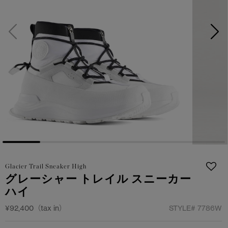
サマー 26 コレクションLOOK
サマー 26 コレクションLOOK
詳しく見る
日本限定モデル
日本限定モデル
スノーグース
スノーグース
下取り申請
メイドインジャパンTシャツ
メイドインジャパンTシャツ
アウターウェア
アウターウェア
アパレル
アパレル
アクセサリー
アクセサリー
Glacier Trail Sneaker High
フットウェア
フットウェア
グレーシャー トレイル スニーカー
ハイ
コレクション
コレクション
¥92,400（tax in）
STYLE#
7786W