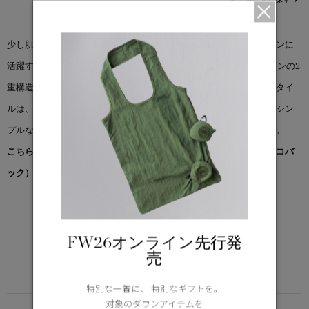
少し肌寒い時期から真冬のダウン下のレイヤーまで、幅広いシーズンに
活躍する遮断性に優れるベストです。2wayジッパーとスナップボタンの2
重構造で冷気の侵入を防ぎ、やや着丈が長めに設定されたバックスタイ
ルは、前かがみになった時でも背中を覆い防寒性を高めています。シン
プルなデザインでありながら収納、機能性、保温性に優れています。
こちらの商品には先着でノベルティー（オリジナルポケッタブルエコバ
ック）をプレゼント。※なくなり次第終了となります。
LIGHTWEIGHT
5°C / -5°C
FW26オンライン先行発
アクティブな活動に適した軽さ
売
Learn more about TEI
特別な一着に、 特別なギフトを。
対象のダウンアイテムを