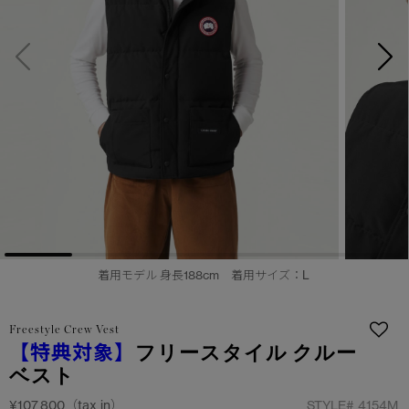
サマー 26 コレクションLOOK
サマー 26 コレクションLOOK
詳しく見る
日本限定モデル
日本限定モデル
スノーグース
スノーグース
下取り申請
メイドインジャパンTシャツ
メイドインジャパンTシャツ
アウターウェア
アウターウェア
アパレル
アパレル
アクセサリー
アクセサリー
着用モデル 身長188cm 着用サイズ：L
フットウェア
フットウェア
Freestyle Crew Vest
コレクション
コレクション
【特典対象】
フリースタイル クルー
ベスト
¥107,800（tax in）
STYLE#
4154M