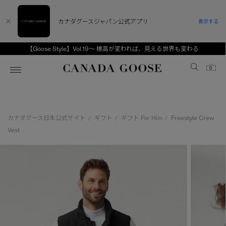
カナダグースジャパン公式アプリ
表示する
【Goose Style】Vol.19～ 標高が変われば、見える世界も変わる
Canada Goose
0
ホーム
ホーム
ホーム
ホーム
ホーム
カナダグース日本公式サイト
ギフト
ギフト For Him
Freestyle Crew
/
/
/
スノーグース
ウィメンズ TOP
メンズ TOP
キッズ TOP
Vest
ディスカバー
新着アイテム
新着アイテム
ベビー（0‐24ヵ月)
アンバサダー
ベストセラー
ベストセラー
キッズ（2‐7歳)
CANADA GOOSE Generationsは、アウター
スプリングコレクション
FW26コレクション
FW26コレクション
ユース（6＋歳)
ウェアの下取り・再販を通じて、長く愛される製
品の価値を受け継いでいきます。
サマー 26 コレクション
サマー 26 コレクション
コレクション
アーカイブの希少なピースもご覧いただけます。