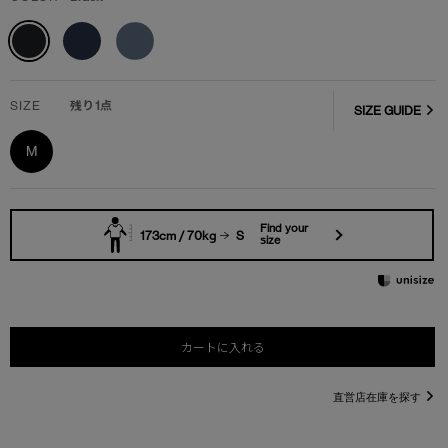
SIZE
残り1点
SIZE GUIDE
M
Find your
173cm / 70kg
S
size
カートに入れる
直営店在庫を探す