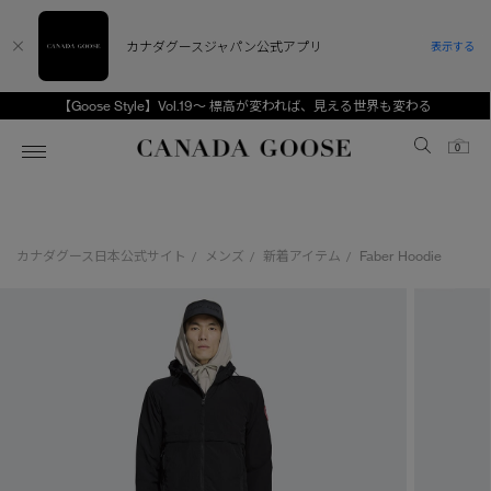
カナダグースジャパン公式アプリ
表示する
【Goose Style】Vol.19～ 標高が変われば、見える世界も変わる
Canada Goose
0
ホーム
ホーム
ホーム
ホーム
ホーム
カナダグース日本公式サイト
メンズ
新着アイテム
Faber Hoodie
/
/
/
スノーグース
ウィメンズ TOP
メンズ TOP
キッズ TOP
ディスカバー
新着アイテム
新着アイテム
ベビー（0‐24ヵ月)
アンバサダー
ベストセラー
ベストセラー
キッズ（2‐7歳)
CANADA GOOSE Generationsは、アウター
スプリングコレクション
サマー 26 コレクション
サマー 26 コレクション
ユース（6＋歳)
ウェアの下取り・再販を通じて、長く愛される製
品の価値を受け継いでいきます。
サマー 26 コレクションLOOK
サマー 26 コレクションLOOK
コレクション
アーカイブの希少なピースもご覧いただけます。