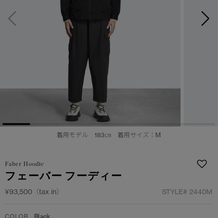
日本限定モデル
日本限定モデル
詳しく見る
スノーグース
スノーグース
メイドインジャパンTシャツ
メイドインジャパンTシャツ
下取り申請
アウターウェア
アウターウェア
アパレル
アパレル
アクセサリー
アクセサリー
着用モデル 183㎝ 着用サイズ：M
フットウェア
フットウェア
コレクション
コレクション
Faber Hoodie
フェーバー フーディー
¥93,500（tax in）
STYLE#
2440M
COLOR
Black