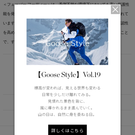
＜フェーバー フーディー＞は、予測不能な環境下においても高い保護性
能を発揮する、ソフトな肌触りのアクリマリュクスを使用して作られて
います。通気性を高めるために前後にベンチレーションを設け、視認性
を高めるためにリフレクターを使用。ポケットをあえて少なくすること
で、すっきりとしたデザインに仕上げています。
LIGHTWEIGHT
5°C / -5°C
【Goose Style】Vol.19
アクティブな活動に適した軽さ
Learn more about TEI
標高が変われば、見える世界も変わる
日常を少しだけ離れてみる。
見慣れた景色を背に、
FUNCTION
風に導かれるまま進んでいく。
山の日は、自然に身を委ねる日。
DETAIL
詳しくはこちら
あなたへのおすすめ