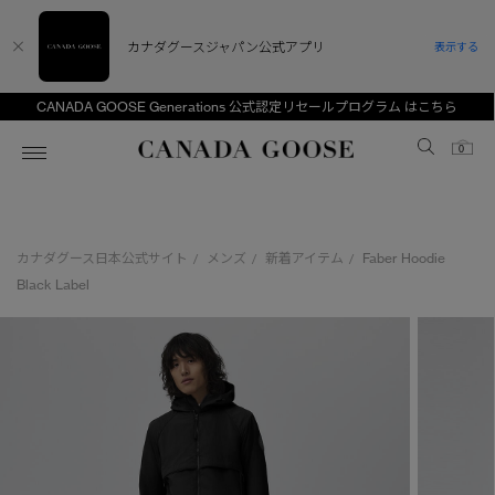
カナダグースジャパン公式アプリ
表示する
CANADA GOOSE Generations 公式認定リセールプログラム はこちら
Canada Goose
0
ホーム
ホーム
ホーム
ホーム
ホーム
カナダグース日本公式サイト
メンズ
新着アイテム
Faber Hoodie
/
/
/
スノーグース
ウィメンズ TOP
メンズ TOP
キッズ TOP
Black Label
ディスカバー
新着アイテム
新着アイテム
ベビー（0‐24ヵ月)
アンバサダー
ベストセラー
ベストセラー
キッズ（2‐7歳)
CANADA GOOSE Generationsは、アウター
スプリングコレクション
サマー 26 コレクション
サマー 26 コレクション
ユース（6＋歳)
ウェアの下取り・再販を通じて、長く愛される製
品の価値を受け継いでいきます。
サマー 26 コレクションLOOK
サマー 26 コレクションLOOK
コレクション
アーカイブの希少なピースもご覧いただけます。