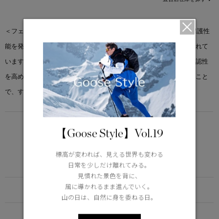
＜フェーバー フーディー＞は、予測不能な環境下においても高い保護性
能を発揮する、ソフトな肌触りのアクリマリュクスを使用して作られて
います。通気性を高めるために前後にベンチレーションを設け、視認性
を高めるためにリフレクターを使用。ポケットをあえて少なくすること
で、すっきりとしたデザインに仕上げています。
LIGHTWEIGHT
【Goose Style】Vol.19
5°C / -5°C
アクティブな活動に適した軽さ
標高が変われば、見える世界も変わる
Learn more about TEI
日常を少しだけ離れてみる。
見慣れた景色を背に、
風に導かれるまま進んでいく。
FUNCTION
山の日は、自然に身を委ねる日。
DETAIL