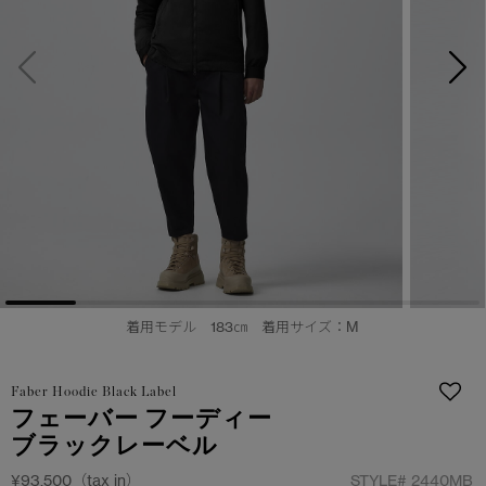
日本限定モデル
日本限定モデル
詳しく見る
スノーグース
スノーグース
メイドインジャパンTシャツ
メイドインジャパンTシャツ
下取り申請
アウターウェア
アウターウェア
アパレル
アパレル
アクセサリー
アクセサリー
フットウェア
フットウェア
着用モデル 183㎝ 着用サイズ：M
コレクション
コレクション
Faber Hoodie Black Label
フェーバー フーディー
ブラックレーベル
¥93,500（tax in）
STYLE#
2440MB