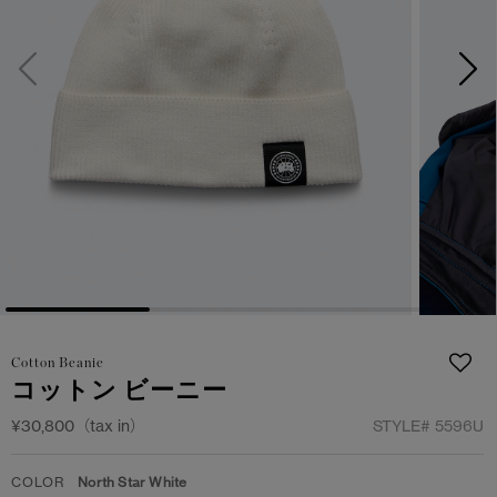
日本限定モデル
日本限定モデル
詳しく見る
スノーグース
スノーグース
メイドインジャパンTシャツ
メイドインジャパンTシャツ
下取り申請
アウターウェア
アウターウェア
アパレル
アパレル
アクセサリー
アクセサリー
フットウェア
フットウェア
Cotton Beanie
コレクション
コレクション
コットン ビーニー
¥30,800（tax in）
STYLE#
5596U
COLOR
North Star White