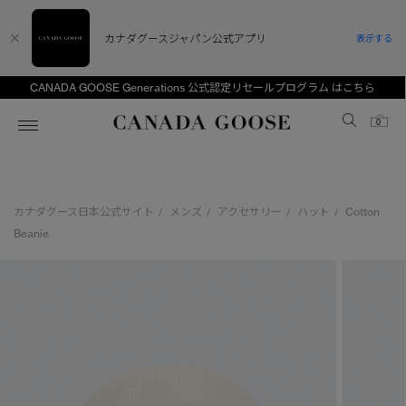
カナダグースジャパン公式アプリ
表示する
CANADA GOOSE Generations 公式認定リセールプログラム はこちら
Canada Goose
0
ホーム
ホーム
ホーム
ホーム
ホーム
カナダグース日本公式サイト
メンズ
アクセサリー
ハット
Cotton
/
/
/
/
スノーグース
ウィメンズ TOP
メンズ TOP
キッズ TOP
Beanie
ディスカバー
新着アイテム
新着アイテム
ベビー（0‐24ヵ月)
アンバサダー
ベストセラー
ベストセラー
キッズ（2‐7歳)
CANADA GOOSE Generationsは、アウター
スプリングコレクション
サマー 26 コレクション
サマー 26 コレクション
ユース（6＋歳)
ウェアの下取り・再販を通じて、長く愛される製
品の価値を受け継いでいきます。
サマー 26 コレクションLOOK
サマー 26 コレクションLOOK
コレクション
アーカイブの希少なピースもご覧いただけます。