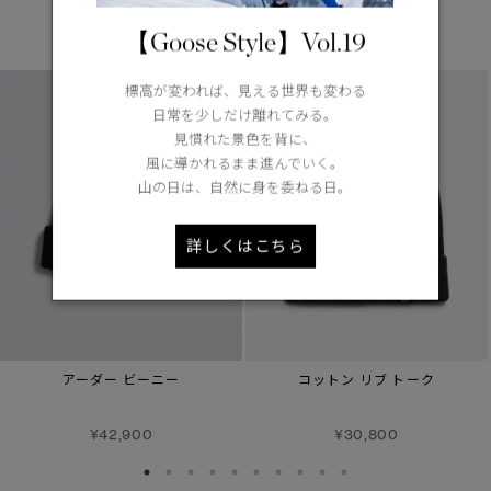
あなたへのおすすめ
【Goose Style】Vol.19
標高が変われば、見える世界も変わる
日常を少しだけ離れてみる。
見慣れた景色を背に、
風に導かれるまま進んでいく。
山の日は、自然に身を委ねる日。
詳しくはこちら
アーダー ビーニー
コットン リブ トーク
¥42,900
¥30,800