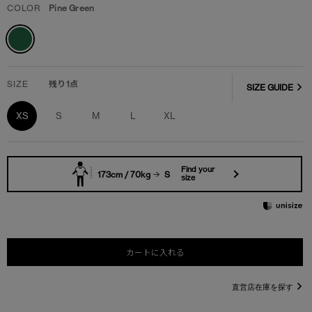
COLOR
Pine Green
SIZE
残り1点
SIZE GUIDE
XS
S
M
L
XL
Find your
173cm / 70kg
S
size
カートに入れる
直営店在庫を探す