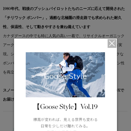
1980年代、戦後のブッシュパイロットたちのニーズに応えて開発された
「チリワック ボンバー」。過酷な北極圏の滑走路でも求められた耐久
性、保温性、そして動きやすさを兼ね備えています
カナダグースの中でも特に人気の高い一着で、リサイクルオーガニック
アークティック®を使用し、ブランドの歴史に根ざした高い防寒性を実
現。シグネチャーの2WAY調節可能なスノーケルフード、クラシックな
ボンバーシルエット、リブニットのウエストなど、機能性とデザイン性
を両立しています。
スノーグース by カナダグース コレクション対象商品は、専用のBOXで
お届けいたします。
【Goose Style】Vol.19
標高が変われば、見える世界も変わる
FUNDAMENTAL
-10°C / -20°C
日常を少しだけ離れてみる。