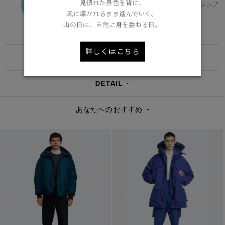
見慣れた景色を背に、
寒冷地のデイリー使いに適した保温性とシンプ
風に導かれるまま進んでいく。
ルなデザイン
山の日は、自然に身を委ねる日。
Learn more about TEI
詳しくはこちら
FUNCTION
DETAIL
あなたへのおすすめ