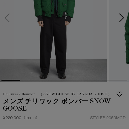
日本限定モデル
日本限定モデル
詳しく見る
スノーグース
スノーグース
メイドインジャパンTシャツ
メイドインジャパンTシャツ
下取り申請
アウターウェア
アウターウェア
アパレル
アパレル
アクセサリー
アクセサリー
フットウェア
フットウェア
Chilliwack Bomber （ SNOW GOOSE BY CANADA GOOSE ）
コレクション
コレクション
メンズ チリワック ボンバー SNOW
GOOSE
¥220,000（tax in）
STYLE#
2050MCD