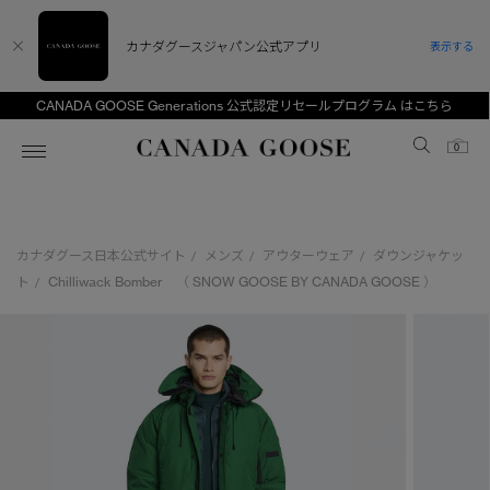
カナダグースジャパン公式アプリ
表示する
CANADA GOOSE Generations 公式認定リセールプログラム はこちら
Canada Goose
0
ホーム
ホーム
ホーム
ホーム
ホーム
カナダグース日本公式サイト
メンズ
アウターウェア
ダウンジャケッ
/
/
/
スノーグース
ウィメンズ TOP
メンズ TOP
キッズ TOP
ト
Chilliwack Bomber （ SNOW GOOSE BY CANADA GOOSE ）
/
ディスカバー
新着アイテム
新着アイテム
ベビー（0‐24ヵ月)
アンバサダー
ベストセラー
ベストセラー
キッズ（2‐7歳)
CANADA GOOSE Generationsは、アウター
スプリングコレクション
サマー 26 コレクション
サマー 26 コレクション
ユース（6＋歳)
ウェアの下取り・再販を通じて、長く愛される製
品の価値を受け継いでいきます。
サマー 26 コレクションLOOK
サマー 26 コレクションLOOK
コレクション
アーカイブの希少なピースもご覧いただけます。