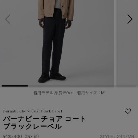
サマー 26 コレクションLOOK
サマー 26 コレクションLOOK
詳しく見る
日本限定モデル
日本限定モデル
スノーグース
スノーグース
下取り申請
メイドインジャパンTシャツ
メイドインジャパンTシャツ
アウターウェア
アウターウェア
アパレル
アパレル
アクセサリー
アクセサリー
着用モデル 身長180㎝ 着用サイズ：M
フットウェア
フットウェア
Burnaby Chore Coat Black Label
コレクション
コレクション
バーナビー チョア コート
ブラックレーベル
¥125,400（tax in）
STYLE#
2447MB