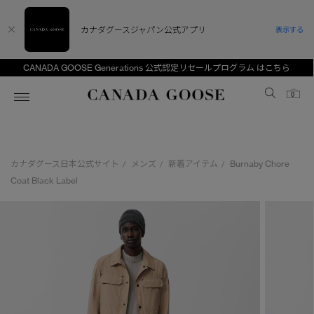
カナダグースジャパン公式アプリ
表示する
CANADA GOOSE Generations 公式認定リセールプログラム はこちら
Canada Goose
0
ホーム
ホーム
ホーム
ホーム
ホーム
カナダグース日本公式サイト
メンズ
新着アイテム
Burnaby Chore
/
/
/
スノーグース
ウィメンズ TOP
メンズ TOP
キッズ TOP
Coat Black Label
ディスカバー
新着アイテム
新着アイテム
ベビー（0‐24ヵ月)
アンバサダー
ベストセラー
ベストセラー
キッズ（2‐7歳)
CANADA GOOSE Generationsは、アウター
スプリングコレクション
FW26コレクション
FW26コレクション
ユース（6＋歳)
ウェアの下取り・再販を通じて、長く愛される製
品の価値を受け継いでいきます。
サマー 26 コレクション
サマー 26 コレクション
コレクション
アーカイブの希少なピースもご覧いただけます。