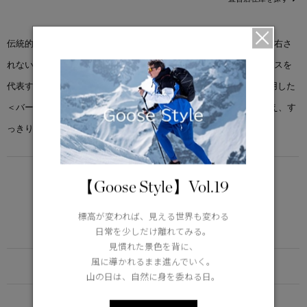
伝統的なワーキングウェアに現代的なデザイン性を加え、気温に左右さ
れない、トランジショナルなスタイルが完成しました。カナダグースを
代表するリサイクルオーガニックアークティックテック®生地を使用した
＜バーナビー チョア コート＞は、開襟構造でスナップボタンを備え、す
っきりとしたライニングが特徴です。
LIGHTWEIGHT
【Goose Style】Vol.19
5°C / -5°C
アクティブな活動に適した軽さ
標高が変われば、見える世界も変わる
Learn more about TEI
日常を少しだけ離れてみる。
見慣れた景色を背に、
風に導かれるまま進んでいく。
FUNCTION
山の日は、自然に身を委ねる日。
DETAIL