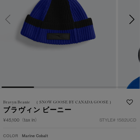
サマー 26 コレクションLOOK
サマー 26 コレクションLOOK
詳しく見る
日本限定モデル
日本限定モデル
スノーグース
スノーグース
下取り申請
メイドインジャパンTシャツ
メイドインジャパンTシャツ
アウターウェア
アウターウェア
アパレル
アパレル
アクセサリー
アクセサリー
Bravyn Beanie （ SNOW GOOSE BY CANADA GOOSE ）
フットウェア
フットウェア
ブラヴィン ビーニー
コレクション
コレクション
¥45,100（tax in）
STYLE#
1582UCD
COLOR
Marine Cobalt