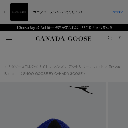
カナダグースジャパン公式アプリ
表示する
【Goose Style】Vol.19～ 標高が変われば、見える世界も変わる
Canada Goose
0
ホーム
ホーム
ホーム
ホーム
ホーム
カナダグース日本公式サイト
メンズ
アクセサリー
ハット
Bravyn
/
/
/
/
スノーグース
ウィメンズ TOP
メンズ TOP
キッズ TOP
Beanie （ SNOW GOOSE BY CANADA GOOSE ）
ディスカバー
新着アイテム
新着アイテム
ベビー（0‐24ヵ月)
アンバサダー
ベストセラー
ベストセラー
キッズ（2‐7歳)
CANADA GOOSE Generationsは、アウター
スプリングコレクション
FW26コレクション
FW26コレクション
ユース（6＋歳)
ウェアの下取り・再販を通じて、長く愛される製
品の価値を受け継いでいきます。
サマー 26 コレクション
サマー 26 コレクション
コレクション
アーカイブの希少なピースもご覧いただけます。