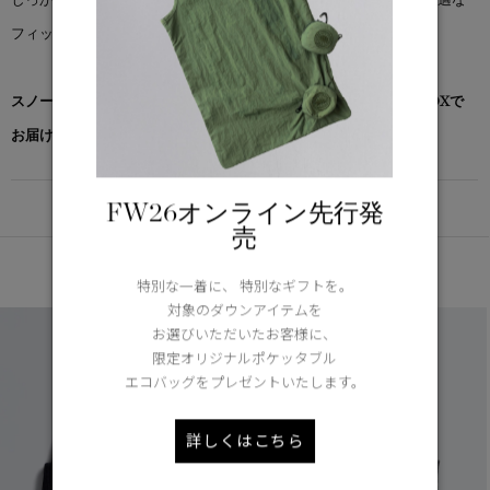
フィット感と上質な手触りを実現。
スノーグース by カナダグース コレクション対象商品は、専用のBOXで
お届けいたします。
FW26オンライン先行発
DETAIL
売
あなたへのおすすめ
特別な一着に、 特別なギフトを。
対象のダウンアイテムを
お選びいただいたお客様に、
限定オリジナルポケッタブル
エコバッグをプレゼントいたします。
詳しくはこちら