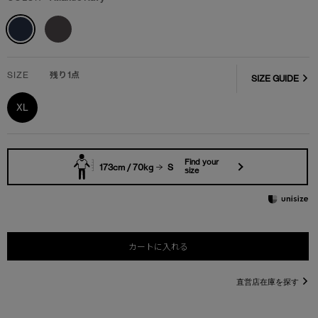
SIZE
残り1点
SIZE GUIDE
XL
Find your
173cm / 70kg
S
size
カートに入れる
直営店在庫を探す