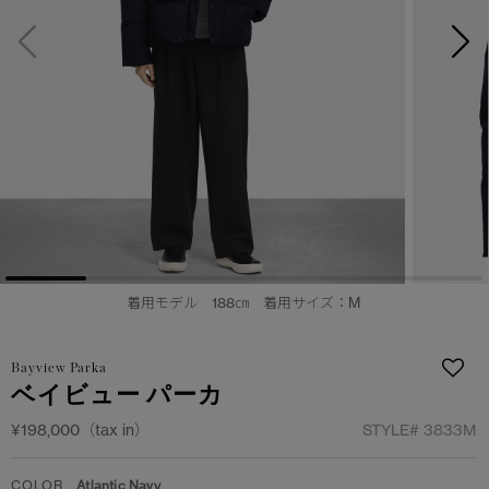
日本限定モデル
日本限定モデル
詳しく見る
スノーグース
スノーグース
メイドインジャパンTシャツ
メイドインジャパンTシャツ
下取り申請
アウターウェア
アウターウェア
アパレル
アパレル
アクセサリー
アクセサリー
着用モデル 188㎝ 着用サイズ：M
フットウェア
フットウェア
コレクション
コレクション
Bayview Parka
ベイビュー パーカ
¥198,000（tax in）
STYLE#
3833M
COLOR
Atlantic Navy