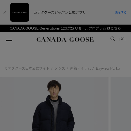
カナダグースジャパン公式アプリ
表示する
CANADA GOOSE Generations 公式認定リセールプログラム はこちら
Canada Goose
0
ホーム
ホーム
ホーム
ホーム
ホーム
カナダグース日本公式サイト
メンズ
新着アイテム
Bayview Parka
/
/
/
スノーグース
ウィメンズ TOP
メンズ TOP
キッズ TOP
ディスカバー
新着アイテム
新着アイテム
ベビー（0‐24ヵ月)
アンバサダー
ベストセラー
ベストセラー
キッズ（2‐7歳)
CANADA GOOSE Generationsは、アウター
スプリングコレクション
サマー 26 コレクション
サマー 26 コレクション
ユース（6＋歳)
ウェアの下取り・再販を通じて、長く愛される製
品の価値を受け継いでいきます。
サマー 26 コレクションLOOK
サマー 26 コレクションLOOK
コレクション
アーカイブの希少なピースもご覧いただけます。