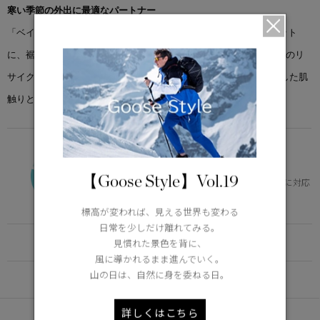
寒い季節の外出に最適なパートナー
「ベイビュー パーカ」は、ゆったりとしたパッファー風のシルエット
に、裾のドローコードでスタイルを自在に調節可能。シグネチャーのリ
サイクルオーガニックアークティックテック®を使用し、さらっとした肌
触りと撥水性を兼ね備えています。
VERSATILE
0°C / -15°C
【Goose Style】Vol.19
体の芯を冷やさず、快適。幅広いニーズに対応
Learn more about TEI
標高が変われば、見える世界も変わる
日常を少しだけ離れてみる。
FUNCTION
見慣れた景色を背に、
風に導かれるまま進んでいく。
山の日は、自然に身を委ねる日。
DETAIL
詳しくはこちら
あなたへのおすすめ