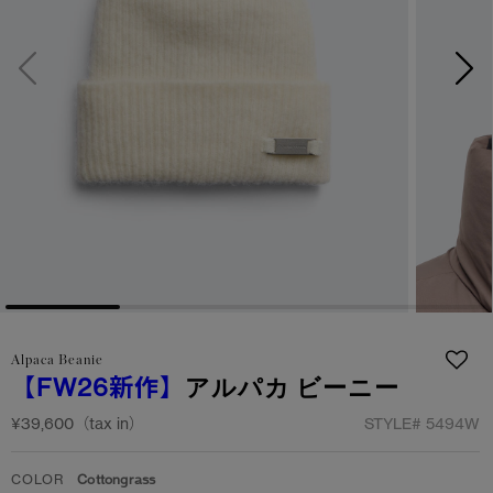
サマー 26 コレクションLOOK
サマー 26 コレクションLOOK
詳しく見る
日本限定モデル
日本限定モデル
スノーグース
スノーグース
下取り申請
メイドインジャパンTシャツ
メイドインジャパンTシャツ
アウターウェア
アウターウェア
アパレル
アパレル
アクセサリー
アクセサリー
Alpaca Beanie
フットウェア
フットウェア
【FW26新作】
アルパカ ビーニー
コレクション
コレクション
¥39,600（tax in）
STYLE#
5494W
COLOR
Cottongrass