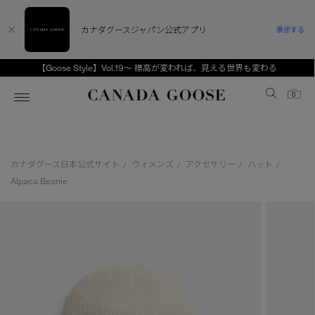
カナダグースジャパン公式アプリ
表示する
【Goose Style】Vol.19～ 標高が変われば、見える世界も変わる
Canada Goose
0
ホーム
ホーム
ホーム
ホーム
ホーム
カナダグース日本公式サイト
ウィメンズ
アクセサリー
ハット
/
/
/
/
スノーグース
ウィメンズ TOP
メンズ TOP
キッズ TOP
Alpaca Beanie
ディスカバー
新着アイテム
新着アイテム
ベビー（0‐24ヵ月)
アンバサダー
ベストセラー
ベストセラー
キッズ（2‐7歳)
CANADA GOOSE Generationsは、アウター
スプリングコレクション
FW26コレクション
FW26コレクション
ユース（6＋歳)
ウェアの下取り・再販を通じて、長く愛される製
品の価値を受け継いでいきます。
サマー 26 コレクション
サマー 26 コレクション
コレクション
アーカイブの希少なピースもご覧いただけます。