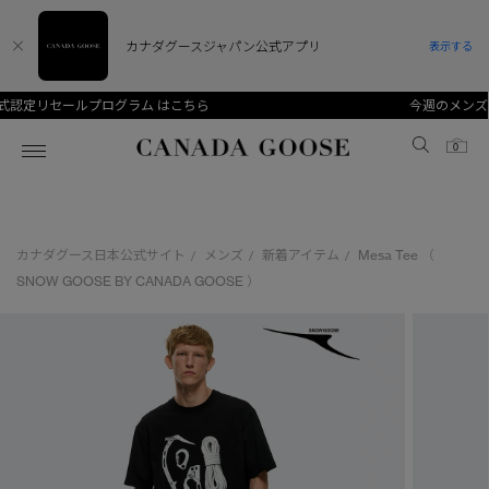
カナダグースジャパン公式アプリ
表示する
今週のメンズ ベストセラー
Canada Goose
0
ホーム
ホーム
ホーム
ホーム
ホーム
カナダグース日本公式サイト
メンズ
新着アイテム
Mesa Tee （
/
/
/
スノーグース
ウィメンズ TOP
メンズ TOP
キッズ TOP
SNOW GOOSE BY CANADA GOOSE ）
ディスカバー
新着アイテム
新着アイテム
ベビー（0‐24ヵ月)
アンバサダー
ベストセラー
ベストセラー
キッズ（2‐7歳)
CANADA GOOSE Generationsは、アウター
スプリングコレクション
サマー 26 コレクション
サマー 26 コレクション
ユース（6＋歳)
ウェアの下取り・再販を通じて、長く愛される製
品の価値を受け継いでいきます。
サマー 26 コレクションLOOK
サマー 26 コレクションLOOK
コレクション
アーカイブの希少なピースもご覧いただけます。