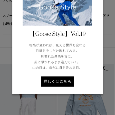
スノーグース by カナダグース コレクション対象商品は、専用のBOXで
お届けいたします。
【Goose Style】Vol.19
DETAIL
標高が変われば、見える世界も変わる
日常を少しだけ離れてみる。
あなたへのおすすめ
見慣れた景色を背に、
風に導かれるまま進んでいく。
山の日は、自然に身を委ねる日。
詳しくはこちら