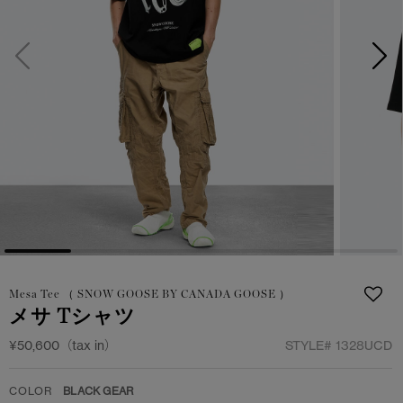
日本限定モデル
日本限定モデル
詳しく見る
スノーグース
スノーグース
メイドインジャパンTシャツ
メイドインジャパンTシャツ
下取り申請
アウターウェア
アウターウェア
アパレル
アパレル
アクセサリー
アクセサリー
フットウェア
フットウェア
Mesa Tee （ SNOW GOOSE BY CANADA GOOSE ）
コレクション
コレクション
メサ Tシャツ
¥50,600（tax in）
STYLE#
1328UCD
COLOR
BLACK GEAR