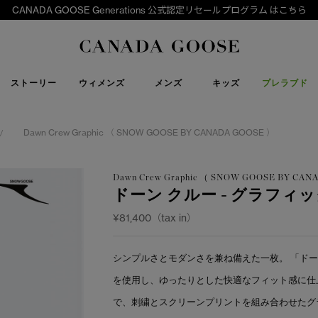
CANADA GOOSE Generations 公式認定リセールプログラム はこちら
下取り申請
Canada Goose
ストーリー
ウィメンズ
メンズ
キッズ
プレラブド
Dawn Crew Graphic （ SNOW GOOSE BY CANADA GOOSE ）
/
Dawn Crew Graphic （ SNOW GOOSE BY CA
ドーン クルー - グラフィ
¥81,400（tax in）
シンプルさとモダンさを兼ね備えた一枚。 「ドー
を使用し、ゆったりとした快適なフィット感に仕
で、刺繍とスクリーンプリントを組み合わせたグ