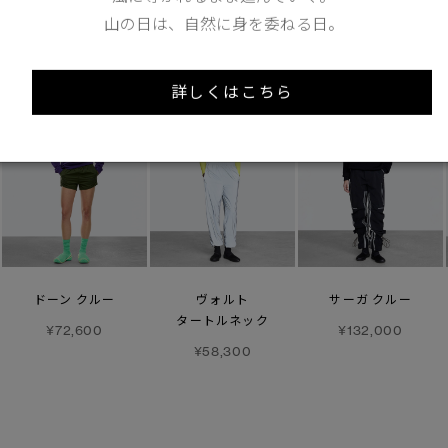
あなたへのおすすめ
山の日は、自然に身を委ねる日。
詳しくはこちら
ドーン クルー
ヴォルト
サーガ クルー
タートルネック
¥72,600
¥132,000
¥58,300