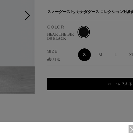
スノーグース by カナダグース コレクション対
COLOR
HEAR THE BIR
DS BLACK
SIZE
S
M
L
X
残り1点
カートに入れる