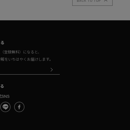
BACK TO TOP
取る
員（登録無料）になると、
情報をいちはやくお届けします。
る
SNS