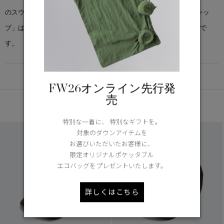
のスウェットバンドを備えた「アークティック アジャスタブル キャッ
プ」は、シグネチャーであるアークティックのディスクロゴが特徴で
す。
DETAIL
FW26オンライン先行発
売
あなたへのおすすめ
特別な一着に、 特別なギフトを。
対象のダウンアイテムを
お選びいただいたお客様に、
限定オリジナルポケッタブル
エコバッグをプレゼントいたします。
詳しくはこちら