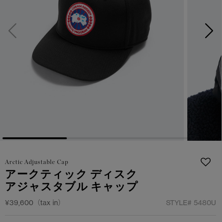
サマー 26 コレクションLOOK
サマー 26 コレクションLOOK
詳しく見る
日本限定モデル
日本限定モデル
スノーグース
スノーグース
下取り申請
メイドインジャパンTシャツ
メイドインジャパンTシャツ
アウターウェア
アウターウェア
アパレル
アパレル
アクセサリー
アクセサリー
Arctic Adjustable Cap
フットウェア
フットウェア
アークティック ディスク
アジャスタブル キャップ
コレクション
コレクション
¥39,600（tax in）
STYLE#
5480U