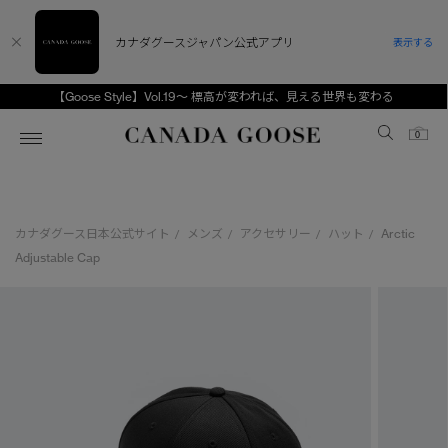
カナダグースジャパン公式アプリ
表示する
【Goose Style】Vol.19～ 標高が変われば、見える世界も変わる
Canada Goose
0
ホーム
ホーム
ホーム
ホーム
ホーム
カナダグース日本公式サイト
メンズ
アクセサリー
ハット
Arctic
/
/
/
/
スノーグース
ウィメンズ TOP
メンズ TOP
キッズ TOP
Adjustable Cap
ディスカバー
新着アイテム
新着アイテム
ベビー（0‐24ヵ月)
アンバサダー
ベストセラー
ベストセラー
キッズ（2‐7歳)
CANADA GOOSE Generationsは、アウター
スプリングコレクション
FW26コレクション
FW26コレクション
ユース（6＋歳)
ウェアの下取り・再販を通じて、長く愛される製
品の価値を受け継いでいきます。
サマー 26 コレクション
サマー 26 コレクション
コレクション
アーカイブの希少なピースもご覧いただけます。