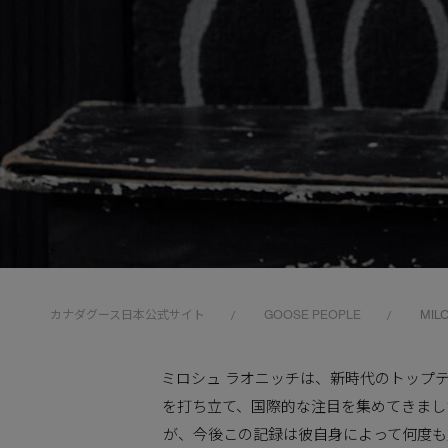
カナダグース日本公式サイト
GOOSE PEOPLE
MIL
/
/
ミロシュ ラオニッチは、新時代のトップ
を打ち立て、国際的な注目を集めてきまし
が、今後この記録は彼自身によって何度も