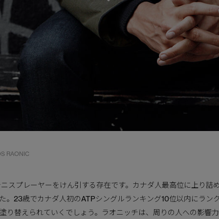
Scroll Down
OS RAONIC
テニスプレーヤーをけん引する存在です。カナダ人最高位に上り詰
た。23歳でカナダ人初のATPシングルランキング10位以内にラン
塗り替えられていくでしょう。ラオニッチは、周りの人への影響