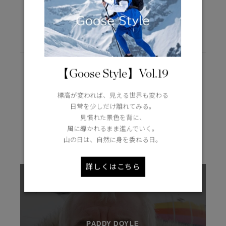
【Goose Style】Vol.19
標高が変われば、見える世界も変わる
EXPLORE MORE
日常を少しだけ離れてみる。
STORIES
見慣れた景色を背に、
風に導かれるまま進んでいく。
山の日は、自然に身を委ねる日。
詳しくはこちら
PADDY DOYLE