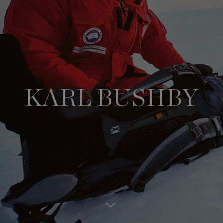
日本限定モデル
日本限定モデル
詳しく見る
スノーグース
スノーグース
メイドインジャパンTシャツ
メイドインジャパンTシャツ
下取り申請
アウターウェア
アウターウェア
KARL BUSHBY
アパレル
アパレル
アクセサリー
アクセサリー
フットウェア
フットウェア
コレクション
コレクション
Scroll Down