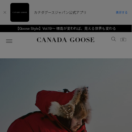
カナダグースジャパン公式アプリ
表示する
se Style】Vol.19～ 標高が変われば、見える世界も変わる
CANADA 
Canada Goose
0
ホーム
ホーム
ホーム
ホーム
ホーム
スノーグース
ウィメンズ TOP
メンズ TOP
キッズ TOP
ディスカバー
新着アイテム
新着アイテム
ベビー（0‐24ヵ月)
アンバサダー
ベストセラー
ベストセラー
キッズ（2‐7歳)
CANADA GOOSE Generationsは、アウター
スプリングコレクション
サマー 26 コレクション
サマー 26 コレクション
ユース（6＋歳)
ウェアの下取り・再販を通じて、長く愛される製
品の価値を受け継いでいきます。
サマー 26 コレクションLOOK
サマー 26 コレクションLOOK
コレクション
アーカイブの希少なピースもご覧いただけます。