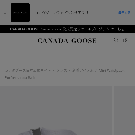
カナダグースジャパン公式アプリ
表示する
CANADA GOOSE Generations 公式認定リセールプログラム はこちら
Canada Goose
0
ホーム
ホーム
ホーム
ホーム
ホーム
カナダグース日本公式サイト
メンズ
新着アイテム
Mini Waistpack
/
/
/
スノーグース
ウィメンズ TOP
メンズ TOP
キッズ TOP
Performance Satin
ディスカバー
新着アイテム
新着アイテム
ベビー（0‐24ヵ月)
アンバサダー
ベストセラー
ベストセラー
キッズ（2‐7歳)
CANADA GOOSE Generationsは、アウター
スプリングコレクション
サマー 26 コレクション
サマー 26 コレクション
ユース（6＋歳)
ウェアの下取り・再販を通じて、長く愛される製
品の価値を受け継いでいきます。
サマー 26 コレクションLOOK
サマー 26 コレクションLOOK
コレクション
アーカイブの希少なピースもご覧いただけます。