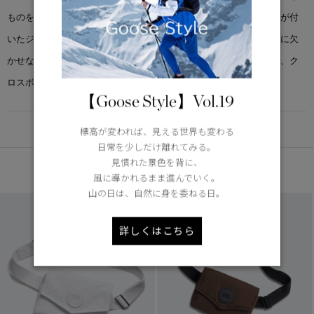
ものを持ち運ぶのにぴったりのサイズ感で、内側にカードホルダーが付
いたジッパー式のポケットを備えています。耐久性に優れ、外出時に欠
かせないこのアイテムは、調節可能なストラップとバックルを備え、ク
ロスボディバッグとしてもベルトバッグとしても使用できます。
【Goose Style】Vol.19
DETAIL
標高が変われば、見える世界も変わる
日常を少しだけ離れてみる。
見慣れた景色を背に、
あなたへのおすすめ
風に導かれるまま進んでいく。
山の日は、自然に身を委ねる日。
詳しくはこちら