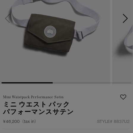
日本限定モデル
日本限定モデル
詳しく見る
スノーグース
スノーグース
メイドインジャパンTシャツ
メイドインジャパンTシャツ
下取り申請
アウターウェア
アウターウェア
アパレル
アパレル
アクセサリー
アクセサリー
フットウェア
フットウェア
Mini Waistpack Performance Satin
コレクション
コレクション
ミニ ウエスト パック
パフォーマンスサテン
¥46,200（tax in）
STYLE#
8837U2