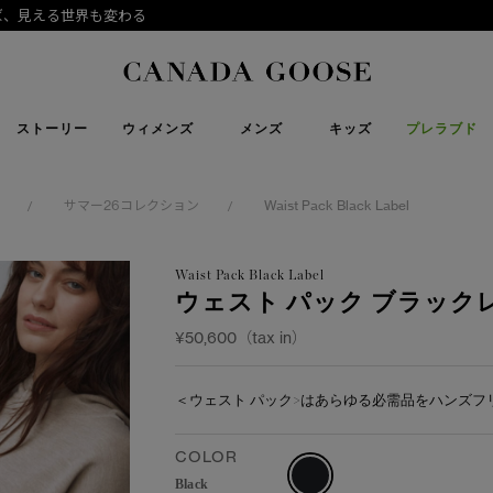
CANADA GOOSE Generations 公式認定リセールプログラム は
下取り申請
Canada Goose
ストーリー
ウィメンズ
メンズ
キッズ
プレラブド
サマー26コレクション
Waist Pack Black Label
/
/
Waist Pack Black Label
ウェスト パック ブラック
¥50,600（tax in）
＜ウェスト パック>はあらゆる必需品をハンズ
COLOR
Black