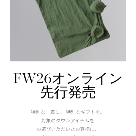
DETAIL
FW26オンライン
あなたへのおすすめ
先行発売
特別な一着に、 特別なギフトを。
対象のダウンアイテムを
お選びいただいたお客様に、