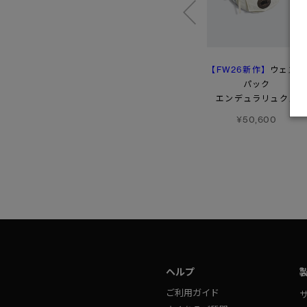
【FW26新作】
コモ サングラス
デナリ サングラス
ウェスト
パック
¥49,500
¥49,500
エンデュラリュクス
¥50,600
ヘルプ
ご利用ガイド