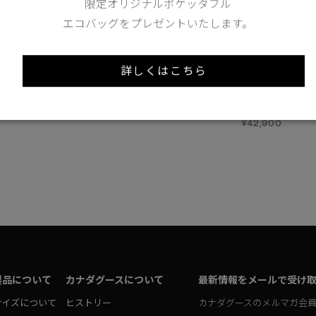
限定オリジナルポケッタブル
エコバッグをプレゼントいたします。
詳しくはこちら
【FW26新作】
ウエスト パック
ミニ ウエスト パック
ミニ
ウェスト パック
¥50,600
¥42,900
エンデュラリュクス
¥42,900
製品について
カナダグースについて
最新情報をメールで受け
サイズについて
ヒストリー
カナダグースのメルマガ会