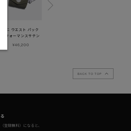
ミニ ウエスト パック
ベンチャー バケット
バンクーバー レイン
パフォーマンスサテン
ハット
ブーツ
¥46,200
¥46,200
¥92,400
BACK TO TOP
取る
員（登録無料）になると、