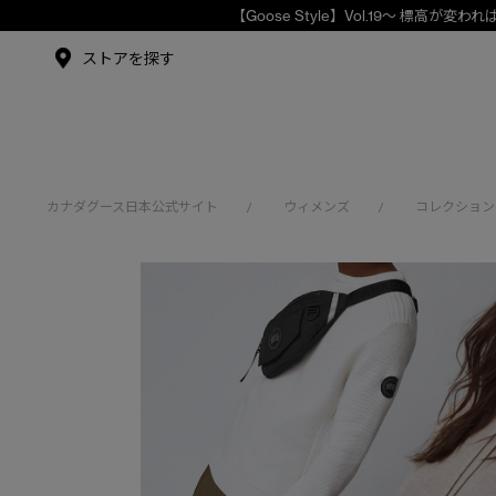
メイドインジャパンTシャツ
メイドインジャパンT
シャツ
アンバサダー
ストアを探す
シュー・グァンハン
カナダグース日本公式サイト
ウィメンズ
コレクション
/
/