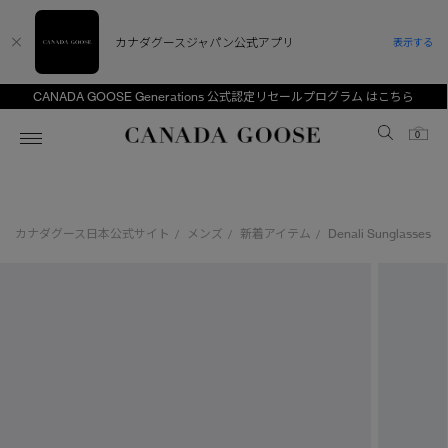
カナダグースジャパン公式アプリ
表示する
CANADA GOOSE Generations 公式認定リセールプログラム はこちら
Canada Goose
0
ホーム
ホーム
ホーム
ホーム
ホーム
カナダグース日本公式サイト
メンズ
新着アイテム
Denali Sunglasses
/
/
/
スノーグース
ウィメンズ TOP
メンズ TOP
キッズ TOP
ディスカバー
新着アイテム
新着アイテム
ベビー（0‐24ヵ月)
アンバサダー
ベストセラー
ベストセラー
キッズ（2‐7歳)
CANADA GOOSE Generationsは、アウター
スプリングコレクション
FW26コレクション
FW26コレクション
ユース（6＋歳)
ウェアの下取り・再販を通じて、長く愛される製
品の価値を受け継いでいきます。
サマー 26 コレクション
サマー 26 コレクション
コレクション
アーカイブの希少なピースもご覧いただけます。