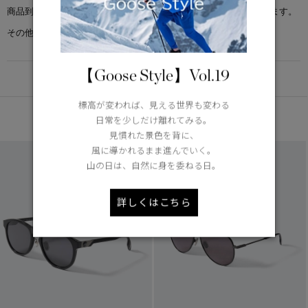
商品到着後7日以内で、未使用・新品の場合に限り返品交換を承ります。
その他返品交換ポリシーについては
こちら
【Goose Style】Vol.19
DETAIL
標高が変われば、見える世界も変わる
あなたへのおすすめ
日常を少しだけ離れてみる。
見慣れた景色を背に、
風に導かれるまま進んでいく。
山の日は、自然に身を委ねる日。
詳しくはこちら