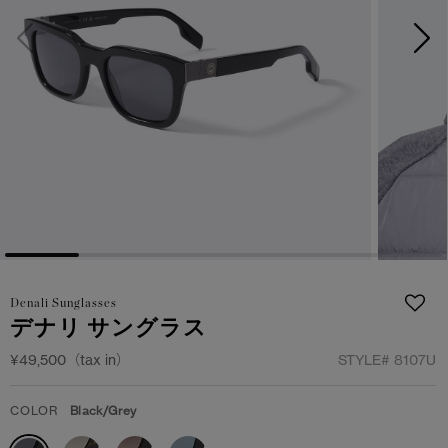
サマー 26 コレクションLOOK
サマー 26 コレクションLOOK
詳しく見る
日本限定モデル
日本限定モデル
スノーグース
スノーグース
下取り申請
メイドインジャパンTシャツ
メイドインジャパンTシャツ
アウターウェア
アウターウェア
アパレル
アパレル
アクセサリー
アクセサリー
Denali Sunglasses
デナリ サングラス
フットウェア
フットウェア
¥49,500（tax in）
STYLE#
8107U
コレクション
コレクション
COLOR
Black/Grey