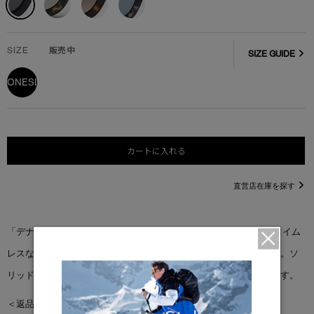
SIZE
販売中
SIZE GUIDE
ONESIZE
カートに入れる
直営店在庫を探す
「デナリ サングラス」は、クラシックなフレームが魅力で、そのタイム
レスなデザインがどんな装いにも洗練されたアクセントを加えます。ソ
リッドまたはグラデーションレンズのオプションをご用意しています。
＜返品交換について＞