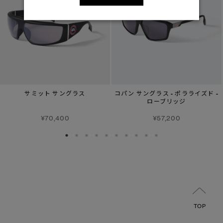
サミット サングラス
コパン サングラス - ポラライズド -
ローブリッジ
¥70,400
¥57,200
TOP