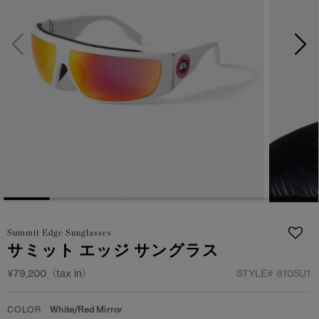
サマー 26 コレクションLOOK
サマー 26 コレクションLOOK
詳しく見る
日本限定モデル
日本限定モデル
スノーグース
スノーグース
下取り申請
メイドインジャパンTシャツ
メイドインジャパンTシャツ
アウターウェア
アウターウェア
アパレル
アパレル
アクセサリー
アクセサリー
Summit Edge Sunglasses
フットウェア
フットウェア
サミット エッジ サングラス
コレクション
コレクション
¥79,200（tax in）
STYLE#
8105U1
COLOR
White/Red Mirror