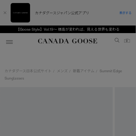
カナダグースジャパン公式アプリ
表示する
【Goose Style】Vol.19～ 標高が変われば、見える世界も変わる
Canada Goose
0
ホーム
ホーム
ホーム
ホーム
ホーム
カナダグース日本公式サイト
メンズ
新着アイテム
Summit Edge
/
/
/
スノーグース
ウィメンズ TOP
メンズ TOP
キッズ TOP
Sunglasses
ディスカバー
新着アイテム
新着アイテム
ベビー（0‐24ヵ月)
アンバサダー
ベストセラー
ベストセラー
キッズ（2‐7歳)
CANADA GOOSE Generationsは、アウター
スプリングコレクション
FW26コレクション
FW26コレクション
ユース（6＋歳)
ウェアの下取り・再販を通じて、長く愛される製
品の価値を受け継いでいきます。
サマー 26 コレクション
サマー 26 コレクション
コレクション
アーカイブの希少なピースもご覧いただけます。