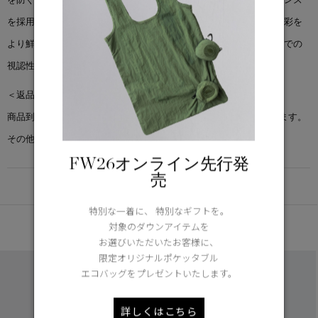
を採用しています。このレンズは色の解像度を高めるとともに、色彩を
より鮮やかに捉え、アウトドアから日常生活まで、さまざまな環境での
視認性を向上させます。
＜返品交換について＞
商品到着後7日以内で、未使用・新品の場合に限り返品交換を承ります。
その他返品交換ポリシーについては
こちら
FW26オンライン先行発
売
DETAIL
特別な一着に、 特別なギフトを。
あなたへのおすすめ
対象のダウンアイテムを
お選びいただいたお客様に、
限定オリジナルポケッタブル
エコバッグをプレゼントいたします。
詳しくはこちら