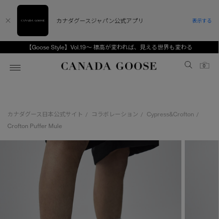
カナダグースジャパン公式アプリ
表示する
【Goose Style】Vol.19～ 標高が変われば、見える世界も変わる
Canada Goose
0
ホーム
ホーム
ホーム
ホーム
ホーム
カナダグース日本公式サイト
コラボレーション
Cypress&Crofton
/
/
/
スノーグース
ウィメンズ TOP
メンズ TOP
キッズ TOP
Crofton Puffer Mule
ディスカバー
新着アイテム
新着アイテム
ベビー（0‐24ヵ月)
アンバサダー
ベストセラー
ベストセラー
キッズ（2‐7歳)
CANADA GOOSE Generationsは、アウター
スプリングコレクション
FW26コレクション
FW26コレクション
ユース（6＋歳)
ウェアの下取り・再販を通じて、長く愛される製
品の価値を受け継いでいきます。
サマー 26 コレクション
サマー 26 コレクション
コレクション
アーカイブの希少なピースもご覧いただけます。