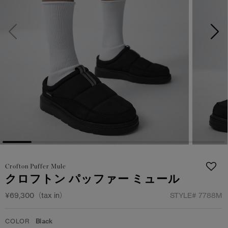
サマー 26 コレクションLOOK
サマー 26 コレクションLOOK
詳しく見る
日本限定モデル
日本限定モデル
スノーグース
スノーグース
下取り申請
メイドインジャパンTシャツ
メイドインジャパンTシャツ
アウターウェア
アウターウェア
アパレル
アパレル
アクセサリー
アクセサリー
Crofton Puffer Mule
フットウェア
フットウェア
クロフトン パッファー ミュール
コレクション
コレクション
¥69,300（tax in）
STYLE#
7788M
COLOR
Black