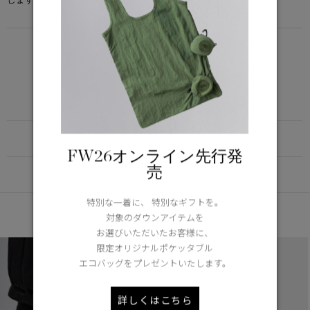
LIGHTWEIGHT
5°C / -5°C
アクティブな活動に適した軽さ
Learn more about TEI
FUNCTION
FW26オンライン先行発
売
DETAIL
特別な一着に、 特別なギフトを。
あなたへのおすすめ
対象のダウンアイテムを
お選びいただいたお客様に、
限定オリジナルポケッタブル
エコバッグをプレゼントいたします。
詳しくはこちら