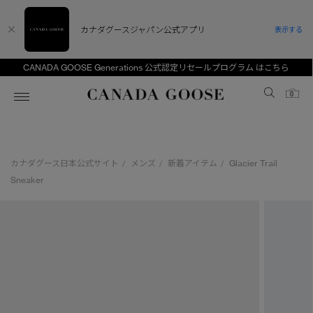
カナダグースジャパン公式アプリ
表示する
CANADA GOOSE Generations 公式認定リセールプログラム はこちら
Canada Goose
0
ホーム
ホーム
ホーム
ホーム
ホーム
カナダグース日本公式サイト
メンズ
新着アイテム
Glacier Trail
/
/
/
スノーグース
ウィメンズ TOP
メンズ TOP
キッズ TOP
Sneaker
ディスカバー
新着アイテム
新着アイテム
ベビー（0‐24ヵ月)
アンバサダー
ベストセラー
ベストセラー
キッズ（2‐7歳)
CANADA GOOSE Generationsは、アウター
スプリングコレクション
FW26コレクション
FW26コレクション
ユース（6＋歳)
ウェアの下取り・再販を通じて、長く愛される製
品の価値を受け継いでいきます。
サマー 26 コレクション
サマー 26 コレクション
コレクション
アーカイブの希少なピースもご覧いただけます。