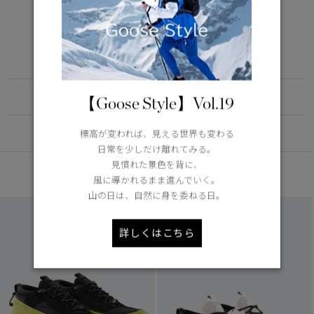
LIGHTWEIGHT
5°C / -5°C
アクティブな活動に適した軽さ
Learn more about TEI
FUNCTION
【Goose Style】Vol.19
DETAIL
標高が変われば、見える世界も変わる
日常を少しだけ離れてみる。
見慣れた景色を背に、
あなたへのおすすめ
風に導かれるまま進んでいく。
山の日は、自然に身を委ねる日。
詳しくはこちら