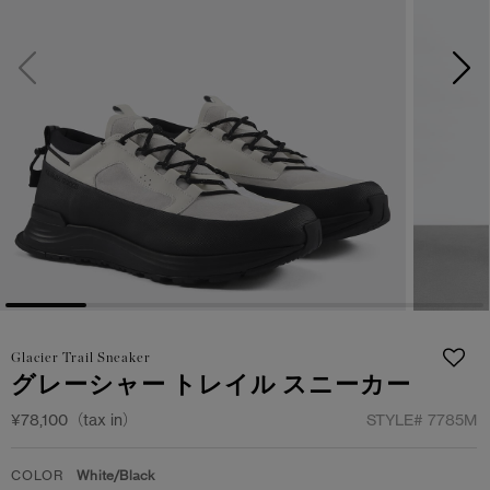
サマー 26 コレクションLOOK
サマー 26 コレクションLOOK
詳しく見る
日本限定モデル
日本限定モデル
スノーグース
スノーグース
下取り申請
メイドインジャパンTシャツ
メイドインジャパンTシャツ
アウターウェア
アウターウェア
アパレル
アパレル
アクセサリー
アクセサリー
Glacier Trail Sneaker
フットウェア
フットウェア
グレーシャー トレイル スニーカー
コレクション
コレクション
¥78,100（tax in）
STYLE#
7785M
COLOR
White/Black