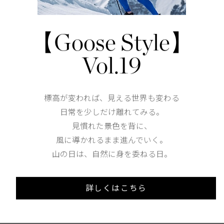
Waist
87
【Goose Style】
Hip
113cm
Vol.19
Thickness of thigh
36cm
Hem width
33cm
標高が変われば、見える世界も変わる
日常を少しだけ離れてみる。
見慣れた景色を背に、
S
M
風に導かれるまま進んでいく。
山の日は、自然に身を委ねる日。
173cm 70kgRecommended
S
詳しくはこちら
Find out more on your body type