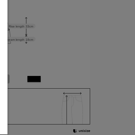
cm
Rise length
33cm
Inseam length
18cm
L