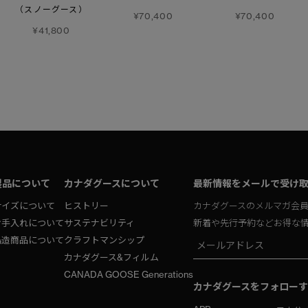
（スノーグース）
¥70,400
¥70,400
¥41,800
製品について
カナダグースについて
最新情報をメールで受け
サイズについて
ヒストリー
カナダグースのメルマガ会
お手入れについて
サステナビリティ
新着や先行予約などお得な
偽造商品について
クラフトマンシップ
カナダグース&フィルム
CANADA GOOSE Generations
カナダグースをフォローす