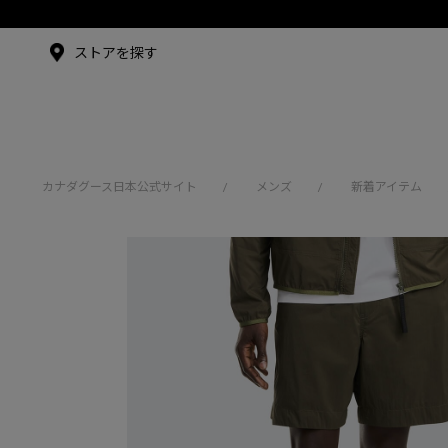
メイドインジャパンTシャツ
メイドインジャパンT
シャツ
アンバサダー
ストアを探す
シュー・グァンハン
カナダグース日本公式サイト
メンズ
新着アイテム
/
/