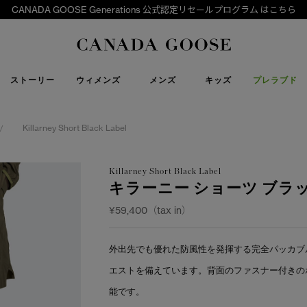
CANADA GOOSE Generations 公式認定リセールプログラム はこちら
下取り申請
Canada Goose
ストーリー
ウィメンズ
メンズ
キッズ
プレラブド
Killarney Short Black Label
/
Killarney Short Black Label
キラーニー ショーツ ブラ
¥59,400（tax in）
外出先でも優れた防風性を発揮する完全パッカブ
エストを備えています。背面のファスナー付きの
能です。