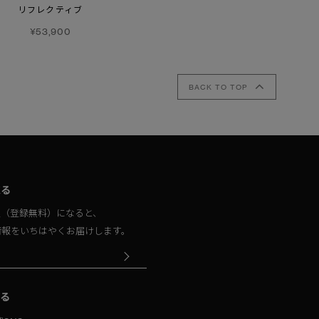
¥70,400
リフレクティブ
¥39,600
¥53,900
BACK TO TOP
取る
員（登録無料）になると、
情報をいちはやくお届けします。
る