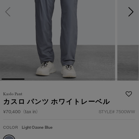
サマー 26 コレクションLOOK
サマー 26 コレクションLOOK
詳しく見る
日本限定モデル
日本限定モデル
スノーグース
スノーグース
下取り申請
メイドインジャパンTシャツ
メイドインジャパンTシャツ
アウターウェア
アウターウェア
アパレル
アパレル
アクセサリー
アクセサリー
Kaslo Pant
カスロ パンツ ホワイトレーベル
フットウェア
フットウェア
¥70,400（tax in）
STYLE#
7500WW
コレクション
コレクション
COLOR
Light Ozone Blue