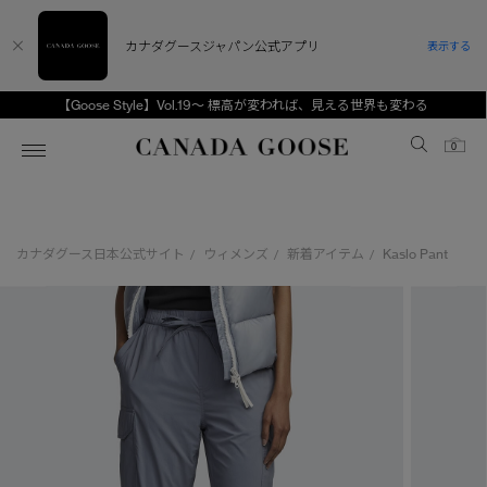
カナダグースジャパン公式アプリ
表示する
【Goose Style】Vol.19～ 標高が変われば、見える世界も変わる
Canada Goose
0
ホーム
ホーム
ホーム
ホーム
ホーム
カナダグース日本公式サイト
ウィメンズ
新着アイテム
Kaslo Pant
/
/
/
スノーグース
ウィメンズ TOP
メンズ TOP
キッズ TOP
ディスカバー
新着アイテム
新着アイテム
ベビー（0‐24ヵ月)
アンバサダー
ベストセラー
ベストセラー
キッズ（2‐7歳)
CANADA GOOSE Generationsは、アウター
スプリングコレクション
FW26コレクション
FW26コレクション
ユース（6＋歳)
ウェアの下取り・再販を通じて、長く愛される製
品の価値を受け継いでいきます。
サマー 26 コレクション
サマー 26 コレクション
コレクション
アーカイブの希少なピースもご覧いただけます。