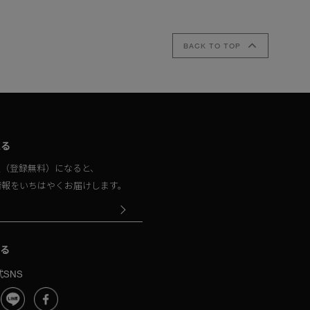
BACK TO TOP
取る
員（登録無料）になると、
情報をいちはやくお届けします。
る
SNS