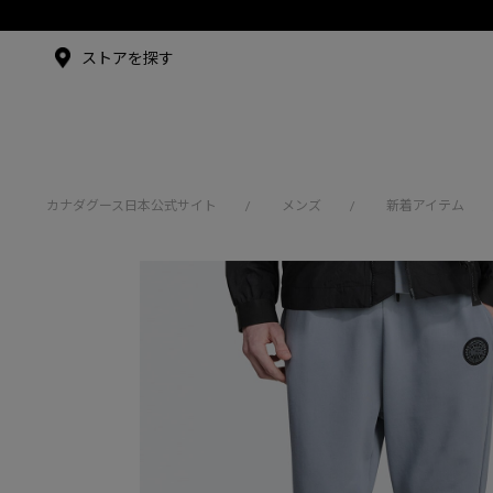
メイドインジャパンTシャツ
アンバサダー
ストアを探す
シュー・グァンハン
カナダグース日本公式サイト
メンズ
新着アイテム
/
/