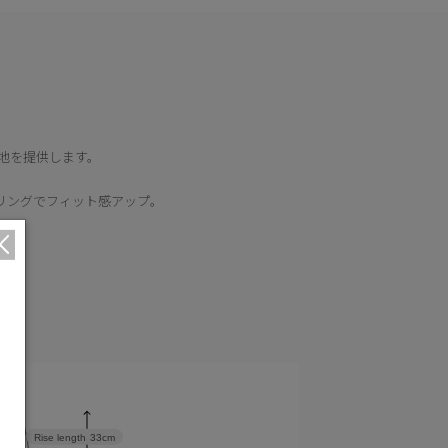
地を提供します。
リングでフィット感アップ。
cm
Rise length
33cm