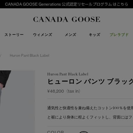
CANADA GOOSE Generations 公式認定リセールプログラム はこちら
下取り申請
Canada Goose
ストーリー
ウィメンズ
メンズ
キッズ
プレラブド
Huron Pant Black Label
/
Huron Pant Black Label
ヒューロン パンツ ブラッ
¥46,200（tax in）
通気性と快適性を兼ね備えたコットン100％を使
と裾により身体に程よくフィットし、背面にはフ
COLOR