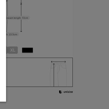
Inseam length
72cm
 width
13.5cm
L
XL