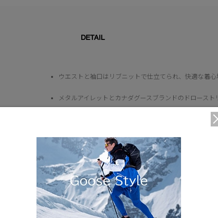
DETAIL
ウエストと袖口はリブニットで仕立てられ、快適な着心
メタルアイレットとカナダグースブランドのドロースト
外ポケット2個：サイドポケット2個
カナダグースの刺繍入りディスク。
仕様が変更する場合がございます。
Waist
82