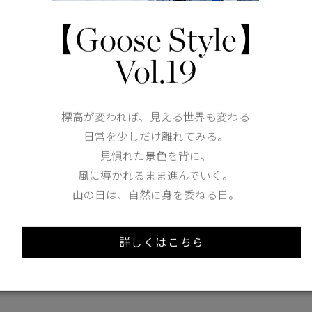
Hip
103cm
【Goose Style】
Thickness of thigh
32.5cm
Vol.19
Hem
標高が変われば、見える世界も変わる
日常を少しだけ離れてみる。
XS
S
M
見慣れた景色を背に、
風に導かれるまま進んでいく。
173cm 70kgRecommended
S
山の日は、自然に身を委ねる日。
Find out more on your body type
詳しくはこちら