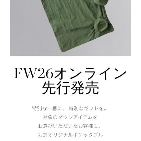
仕様が変更する場合がございます。
Waist
82
Hip
102cm
Thickness of thigh
31cm
FW26オンライン
先行発売
Hem
XS
S
特別な一着に、 特別なギフトを。
対象のダウンアイテムを
158cm 51kgRecommended
お選びいただいたお客様に、
S
限定オリジナルポケッタブル