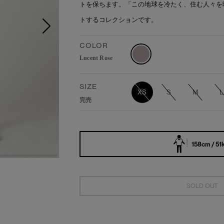
トを保ちます。「この地球を冷たく、住む人々を
トするコレクションです。
COLOR
Lucent Rose
SIZE
XS
S
M
L
完売
158cm / 51
SOLD OUT