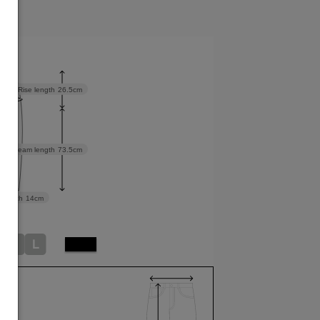
cm
Rise length
26.5cm
Inseam length
73.5cm
 width
14cm
M
L