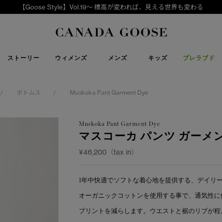
【Goose Style】Vol.19～ 標高が変われば、見える世界も変わる
下取り申請
Canada Goose
ストーリー
ウィメンズ
メンズ
キッズ
プレラブド
ボトムス
Muskoka Pant Garment Dye
/
/
Muskoka Pant Garment Dye
マスコーカ パンツ ガーメ
¥46,200（tax in）
1年中快適でソフトな着心地を提供する、デイリーユ
オーガニックコットンを使用する事で、通気性に
プリントを減らします。ウエストと裾のリブが程