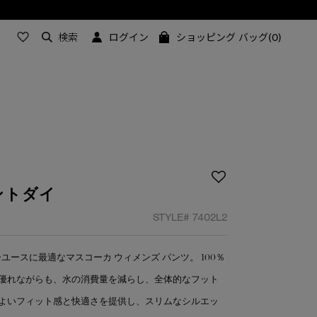
検索
ログイン
ショッピング バッグ(0)
ントダイ
STYLE#
7402L2
ースに最適なマスコーカ ウィメンズ パンツ。 100％
優れながらも、水の消費量を減らし、全体的なフット
よいフィット感と快適さを提供し、スリムなシルエッ