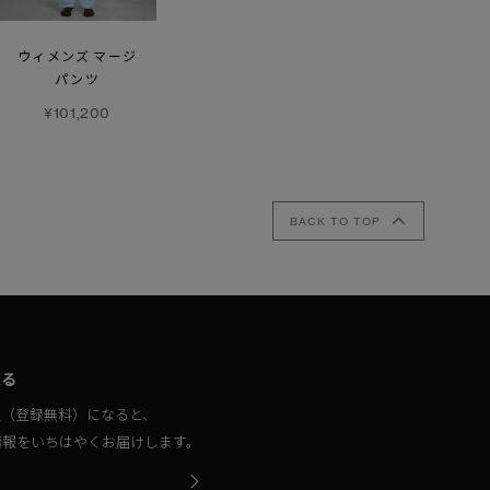
ウィメンズ マージ
カスロ パンツ
マスコーカ リラックス
パンツ
セーター
¥70,400
¥101,200
¥55,000
BACK TO TOP
取る
員（登録無料）になると、
情報をいちはやくお届けします。