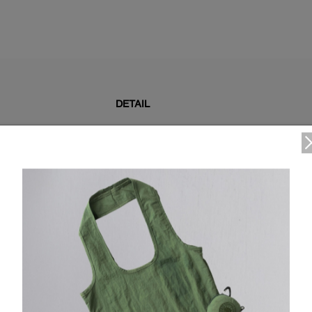
DETAIL
この製品は、特殊な技法で染色されており、一点一点に
りません。
ウエストと袖口はリブニットで仕立てられ、快適な着心
メタルアイレットとカナダグースブランドのドロースト
外ポケット2個：サイドポケット2個
カナダグースのホワイトシリコンディスク。