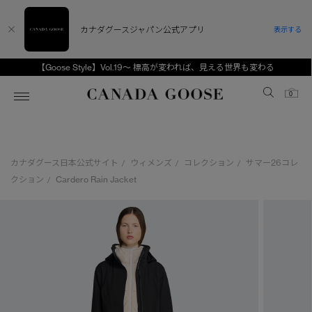
カナダグースジャパン公式アプリ
表示する
【Goose Style】Vol.19～ 標高が変われば、見える世界も変わる
Canada Goose
0
ホーム
ホーム
ホーム
ホーム
ホーム
カナダグース日本公式サイト
ウィメンズ
コレクション
サマー26コレ
/
/
/
スノーグース
ウィメンズ TOP
メンズ TOP
キッズ TOP
クション
Cardero Rain Jacket
/
ディスカバー
新着アイテム
新着アイテム
ベビー（0‐24ヵ月)
アンバサダー
ベストセラー
ベストセラー
キッズ（2‐7歳)
CANADA GOOSE Generationsは、アウター
スプリングコレクション
FW26コレクション
FW26コレクション
ユース（6＋歳)
ウェアの下取り・再販を通じて、長く愛される製
品の価値を受け継いでいきます。
サマー 26 コレクション
サマー 26 コレクション
コレクション
アーカイブの希少なピースもご覧いただけます。