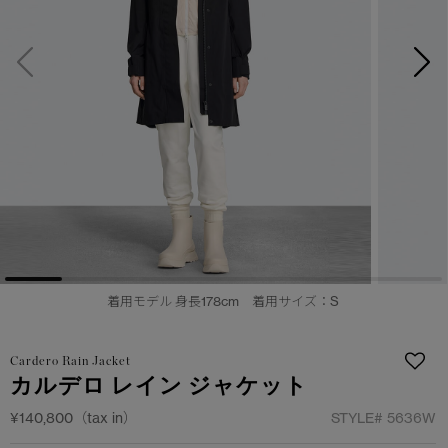
サマー 26 コレクションLOOK
サマー 26 コレクションLOOK
詳しく見る
日本限定モデル
日本限定モデル
スノーグース
スノーグース
下取り申請
メイドインジャパンTシャツ
メイドインジャパンTシャツ
アウターウェア
アウターウェア
アパレル
アパレル
アクセサリー
アクセサリー
着用モデル 身長178cm 着用サイズ：S
フットウェア
フットウェア
Cardero Rain Jacket
コレクション
コレクション
カルデロ レイン ジャケット
¥140,800（tax in）
STYLE#
5636W