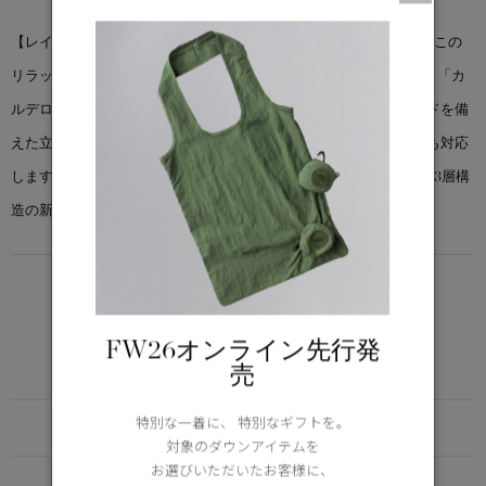
【レインコート】暖かい気温に欠かせないフレッシュなアイテム。この
リラックス感のある上質な一着は、天気が良い日にも活躍します。 「カ
ルデロ レイン ジャケット」は、ウエストを絞るバックドローコードを備
えた立体的なシルエット。防水性100%を誇り、予測不能な天候にも対応
します。太ももの半ばまで丈感で、快適性と透湿性に優れた柔軟な3層構
造の新素材を使用しています。
LIGHTWEIGHT
5°C / -5°C
アクティブな活動に適した軽さ
FW26オンライン先行発
Learn more about TEI
売
特別な一着に、 特別なギフトを。
FUNCTION
対象のダウンアイテムを
お選びいただいたお客様に、
DETAIL