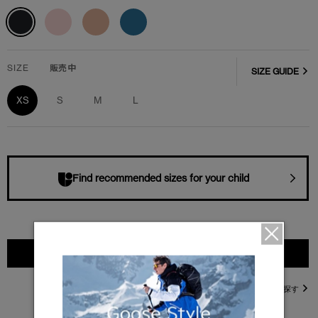
SIZE
販売中
SIZE GUIDE
XS
S
M
L
Find recommended sizes for your child
カートに入れる
直営店在庫を探す