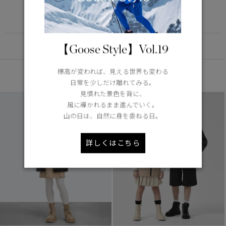
DETAIL
【Goose Style】Vol.19
標高が変われば、見える世界も変わる
あなたへのおすすめ
日常を少しだけ離れてみる。
見慣れた景色を背に、
風に導かれるまま進んでいく。
山の日は、自然に身を委ねる日。
詳しくはこちら