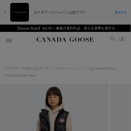
カナダグースジャパン公式アプリ
表示する
【Goose Style】Vol.19～ 標高が変われば、見える世界も変わる
Canada Goose
0
ホーム
ホーム
ホーム
ホーム
ホーム
カナダグース日本公式サイト
コラボレーション
Cypress&Crofton
/
/
/
スノーグース
ウィメンズ TOP
メンズ TOP
キッズ TOP
Youth Crofton Vest
ディスカバー
新着アイテム
新着アイテム
ベビー（0‐24ヵ月)
アンバサダー
ベストセラー
ベストセラー
キッズ（2‐7歳)
CANADA GOOSE Generationsは、アウター
スプリングコレクション
サマー 26 コレクション
サマー 26 コレクション
ユース（6＋歳)
ウェアの下取り・再販を通じて、長く愛される製
品の価値を受け継いでいきます。
サマー 26 コレクションLOOK
サマー 26 コレクションLOOK
コレクション
アーカイブの希少なピースもご覧いただけます。