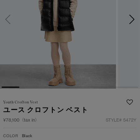
日本限定モデル
日本限定モデル
詳しく見る
スノーグース
スノーグース
メイドインジャパンTシャツ
メイドインジャパンTシャツ
下取り申請
アウターウェア
アウターウェア
アパレル
アパレル
アクセサリー
アクセサリー
フットウェア
フットウェア
Youth Crofton Vest
コレクション
コレクション
ユース クロフトン ベスト
¥78,100（tax in）
STYLE#
5472Y
COLOR
Black