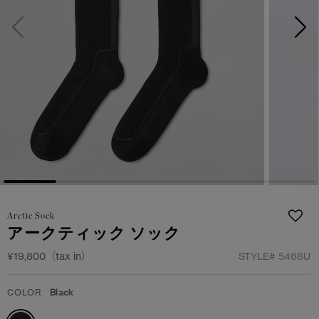
サマー 26 コレクションLOOK
サマー 26 コレクションLOOK
詳しく見る
日本限定モデル
日本限定モデル
スノーグース
スノーグース
下取り申請
メイドインジャパンTシャツ
メイドインジャパンTシャツ
アウターウェア
アウターウェア
アパレル
アパレル
アクセサリー
アクセサリー
Arctic Sock
アークティック ソック
フットウェア
フットウェア
¥19,800（tax in）
STYLE#
5468U
コレクション
コレクション
COLOR
Black