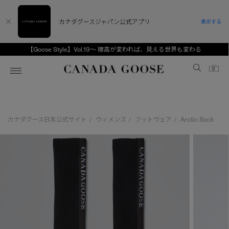
カナダグースジャパン公式アプリ
表示する
【Goose Style】Vol.19～ 標高が変われば、見える世界も変わる
Canada Goose
0
ホーム
ホーム
ホーム
ホーム
ホーム
カナダグース日本公式サイト
ウィメンズ
フットウェア
Arctic Sock
/
/
/
スノーグース
ウィメンズ TOP
メンズ TOP
キッズ TOP
ディスカバー
新着アイテム
新着アイテム
ベビー（0‐24ヵ月)
アンバサダー
ベストセラー
ベストセラー
キッズ（2‐7歳)
CANADA GOOSE Generationsは、アウター
スプリングコレクション
FW26コレクション
FW26コレクション
ユース（6＋歳)
ウェアの下取り・再販を通じて、長く愛される製
品の価値を受け継いでいきます。
サマー 26 コレクション
サマー 26 コレクション
コレクション
アーカイブの希少なピースもご覧いただけます。