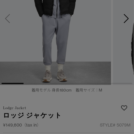
日本限定モデル
日本限定モデル
詳しく見る
スノーグース
スノーグース
メイドインジャパンTシャツ
メイドインジャパンTシャツ
下取り申請
アウターウェア
アウターウェア
アパレル
アパレル
アクセサリー
アクセサリー
フットウェア
フットウェア
着用モデル 身長180cm 着用サイズ：M
コレクション
コレクション
Lodge Jacket
ロッジ ジャケット
¥149,600（tax in）
STYLE#
5079M