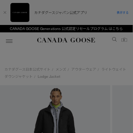
カナダグースジャパン公式アプリ
表示する
CANADA GOOSE Generations 公式認定リセールプログラム はこちら
Canada Goose
0
ホーム
ホーム
ホーム
ホーム
ホーム
カナダグース日本公式サイト
メンズ
アウターウェア
ライトウェイト
/
/
/
スノーグース
ウィメンズ TOP
メンズ TOP
キッズ TOP
ダウンジャケット
Lodge Jacket
/
ディスカバー
新着アイテム
新着アイテム
ベビー（0‐24ヵ月)
アンバサダー
ベストセラー
ベストセラー
キッズ（2‐7歳)
CANADA GOOSE Generationsは、アウター
スプリングコレクション
サマー 26 コレクション
サマー 26 コレクション
ユース（6＋歳)
ウェアの下取り・再販を通じて、長く愛される製
品の価値を受け継いでいきます。
サマー 26 コレクションLOOK
サマー 26 コレクションLOOK
コレクション
アーカイブの希少なピースもご覧いただけます。