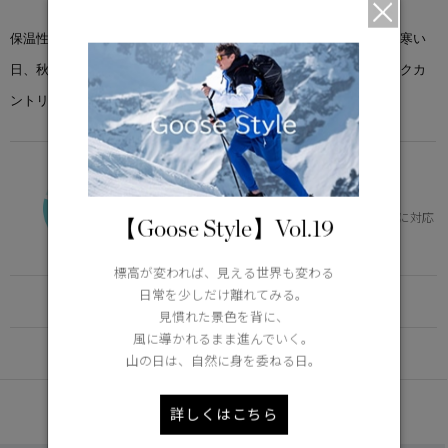
保温性と防水性に優れたロッジジャケットは、冬の暖かい日や春の寒い
日、秋の夜にぴったりの１着。内ポケットに収納可能なため、バックカ
ントリーでのアクティビティに最適です。
VERSATILE
0°C / -15°C
体の芯を冷やさず、快適。幅広いニーズに対応
【Goose Style】Vol.19
Learn more about TEI
標高が変われば、見える世界も変わる
日常を少しだけ離れてみる。
FUNCTION
見慣れた景色を背に、
風に導かれるまま進んでいく。
DETAIL
山の日は、自然に身を委ねる日。
あなたへのおすすめ
詳しくはこちら