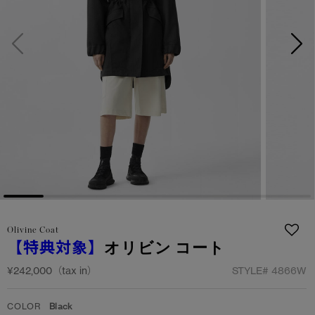
サマー 26 コレクションLOOK
サマー 26 コレクションLOOK
詳しく見る
日本限定モデル
日本限定モデル
スノーグース
スノーグース
下取り申請
メイドインジャパンTシャツ
メイドインジャパンTシャツ
アウターウェア
アウターウェア
アパレル
アパレル
アクセサリー
アクセサリー
Olivine Coat
フットウェア
フットウェア
【特典対象】
オリビン コート
コレクション
コレクション
¥242,000（tax in）
STYLE#
4866W
COLOR
Black