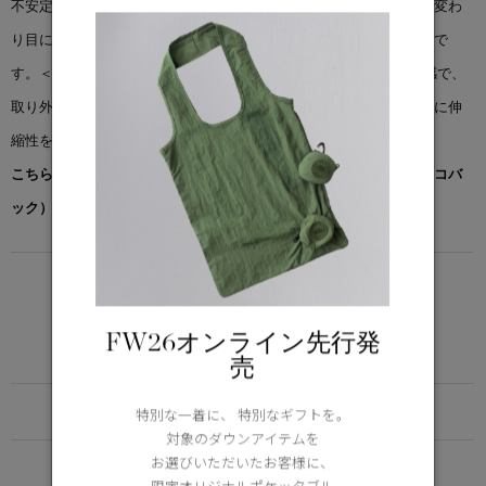
不安定な春の天候下でも活躍するオリビンコレクションは、季節の変わ
り目に最適な完璧な保護性能を持ったシェルを使用したジャケットで
す。＜オリビン ジャケット＞はあえてオーバーサイズのフィット感で、
取り外し可能なフードに加え、可動域を広げ、保温性を高めるために伸
縮性を持たせたディテールが特徴です。
こちらの商品には先着でノベルティー（オリジナルポケッタブルエコバ
ック）をプレゼント。※なくなり次第終了となります。
Learn more about TEI
FW26オンライン先行発
売
FUNCTION
特別な一着に、 特別なギフトを。
対象のダウンアイテムを
お選びいただいたお客様に、
DETAIL