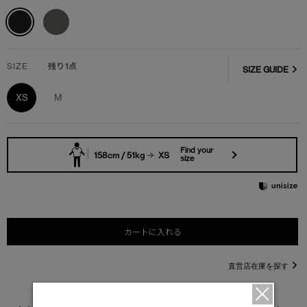
SIZE
残り1点
SIZE GUIDE
XS
M
Find your
158cm / 51kg
XS
size
カートに入れる
直営店在庫を探す