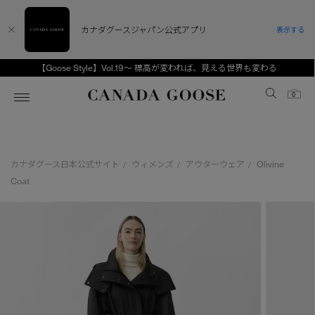
カナダグースジャパン公式アプリ
表示する
【Goose Style】Vol.19～ 標高が変われば、見える世界も変わる
Canada Goose
0
ホーム
ホーム
ホーム
ホーム
ホーム
カナダグース日本公式サイト
ウィメンズ
アウターウェア
Olivine
/
/
/
スノーグース
ウィメンズ TOP
メンズ TOP
キッズ TOP
Coat
ディスカバー
新着アイテム
新着アイテム
ベビー（0‐24ヵ月)
アンバサダー
ベストセラー
ベストセラー
キッズ（2‐7歳)
CANADA GOOSE Generationsは、アウター
スプリングコレクション
FW26コレクション
FW26コレクション
ユース（6＋歳)
ウェアの下取り・再販を通じて、長く愛される製
品の価値を受け継いでいきます。
サマー 26 コレクション
サマー 26 コレクション
コレクション
アーカイブの希少なピースもご覧いただけます。