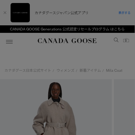
カナダグースジャパン公式アプリ
表示する
CANADA GOOSE Generations 公式認定リセールプログラム はこちら
Canada Goose
0
ホーム
ホーム
ホーム
ホーム
ホーム
カナダグース日本公式サイト
ウィメンズ
新着アイテム
Mila Coat
/
/
/
スノーグース
ウィメンズ TOP
メンズ TOP
キッズ TOP
ディスカバー
新着アイテム
新着アイテム
ベビー（0‐24ヵ月)
アンバサダー
ベストセラー
ベストセラー
キッズ（2‐7歳)
CANADA GOOSE Generationsは、アウター
スプリングコレクション
サマー 26 コレクション
サマー 26 コレクション
ユース（6＋歳)
ウェアの下取り・再販を通じて、長く愛される製
品の価値を受け継いでいきます。
サマー 26 コレクションLOOK
サマー 26 コレクションLOOK
コレクション
アーカイブの希少なピースもご覧いただけます。