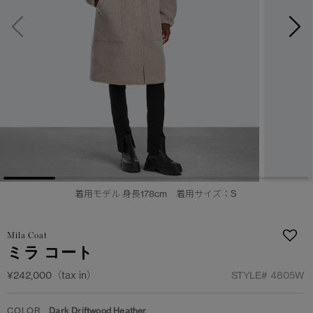
日本限定モデル
日本限定モデル
詳しく見る
スノーグース
スノーグース
メイドインジャパンTシャツ
メイドインジャパンTシャツ
下取り申請
アウターウェア
アウターウェア
アパレル
アパレル
アクセサリー
アクセサリー
着用モデル 身長178cm 着用サイズ：S
フットウェア
フットウェア
コレクション
コレクション
Mila Coat
ミラ コート
¥242,000（tax in）
STYLE#
4805W
COLOR
Dark Driftwood Heather