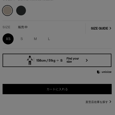
SIZE
販売中
SIZE GUIDE
XS
S
M
L
Find your
158cm / 51kg
S
size
カートに入れる
直営店在庫を探す