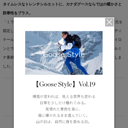
タイムレスなトレンチシルエットに、カナダグースならではの暖かさと
防寒性をプラス。
「ミラ コート」は、ウエストを絞れる取り外し可能なベルトや、襟元を
固定して冷気を防ぐスロートラッチなど、クラシックなトレンチのディ
テールを踏襲。耐久性と柔らかさ、表情のある質感を兼ね備えたナイロ
ンとウールの混素材を使用しています。裏地にはしっとり柔らかなルミ
ナ素材を採用し、軽量な中綿で体に寄り添うやさしい暖かさを実現しま
した。
【Goose Style】Vol.19
LIGHTWEIGHT
5°C / -5°C
標高が変われば、見える世界も変わる
アクティブな活動に適した軽さ
日常を少しだけ離れてみる。
Learn more about TEI
見慣れた景色を背に、
風に導かれるまま進んでいく。
山の日は、自然に身を委ねる日。
FUNCTION