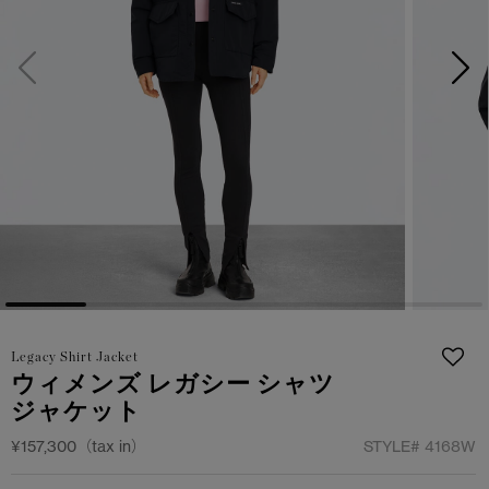
サマー 26 コレクションLOOK
サマー 26 コレクションLOOK
詳しく見る
日本限定モデル
日本限定モデル
スノーグース
スノーグース
下取り申請
メイドインジャパンTシャツ
メイドインジャパンTシャツ
アウターウェア
アウターウェア
アパレル
アパレル
アクセサリー
アクセサリー
Legacy Shirt Jacket
フットウェア
フットウェア
ウィメンズ レガシー シャツ
ジャケット
コレクション
コレクション
¥157,300（tax in）
STYLE#
4168W