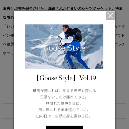
過去と現在を融合させた、洗練された佇まいのシャツジャケット。快適
な着心地と扱いやすさを追求しています。
「レガシー シャツ ジャケット」は、2001年のアーカイブモデルからデザ
イン要素を継承し、現代的に再構築。オリジナルの3ポケットレイアウト
を踏襲しながら、サイドにジッパー開閉を備えたベルクロR仕様のパッチ
ポケットを採用し、優れた収納力を実現しています。
LIGHTWEIGHT
【Goose Style】Vol.19
5°C / -5°C
アクティブな活動に適した軽さ
標高が変われば、見える世界も変わる
Learn more about TEI
日常を少しだけ離れてみる。
見慣れた景色を背に、
風に導かれるまま進んでいく。
FUNCTION
山の日は、自然に身を委ねる日。
DETAIL