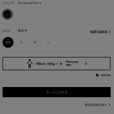
COLOR
Nocturne/Terra
SIZE
販売中
SIZE GUIDE
XS
S
M
L
Find your
158cm / 51kg
S
size
カートに入れる
直営店在庫を探す