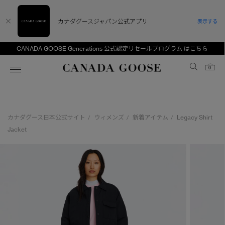
カナダグースジャパン公式アプリ
表示する
CANADA GOOSE Generations 公式認定リセールプログラム はこちら
Canada Goose
0
ホーム
ホーム
ホーム
ホーム
ホーム
カナダグース日本公式サイト
ウィメンズ
新着アイテム
Legacy Shirt
/
/
/
スノーグース
ウィメンズ TOP
メンズ TOP
キッズ TOP
Jacket
ディスカバー
新着アイテム
新着アイテム
ベビー（0‐24ヵ月)
アンバサダー
ベストセラー
ベストセラー
キッズ（2‐7歳)
CANADA GOOSE Generationsは、アウター
スプリングコレクション
FW26コレクション
FW26コレクション
ユース（6＋歳)
ウェアの下取り・再販を通じて、長く愛される製
品の価値を受け継いでいきます。
サマー 26 コレクション
サマー 26 コレクション
コレクション
アーカイブの希少なピースもご覧いただけます。