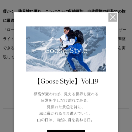
暖かく、防風性に優れ、コンパクトに収納可能。自然環境や軽装での旅
に最適なベストです。
「ロッジ ベスト」は、マットな質感の撥水・防風性能を備えたフェザー
ライトリップストップ素材で仕立てています。裾にはフィット感を調整
できるドローコードを配し、他のロッジスタイル同様の高い収納性を実
現しています。
LIGHTWEIGHT
【Goose Style】Vol.19
5°C / -5°C
アクティブな活動に適した軽さ
標高が変われば、見える世界も変わる
Learn more about TEI
日常を少しだけ離れてみる。
見慣れた景色を背に、
風に導かれるまま進んでいく。
FUNCTION
山の日は、自然に身を委ねる日。
DETAIL