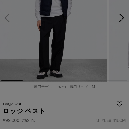
日本限定モデル
日本限定モデル
詳しく見る
スノーグース
スノーグース
メイドインジャパンTシャツ
メイドインジャパンTシャツ
下取り申請
アウターウェア
アウターウェア
アパレル
アパレル
アクセサリー
アクセサリー
フットウェア
フットウェア
着用モデル 187㎝ 着用サイズ：M
コレクション
コレクション
Lodge Vest
ロッジ ベスト
¥99,000（tax in）
STYLE#
4160M