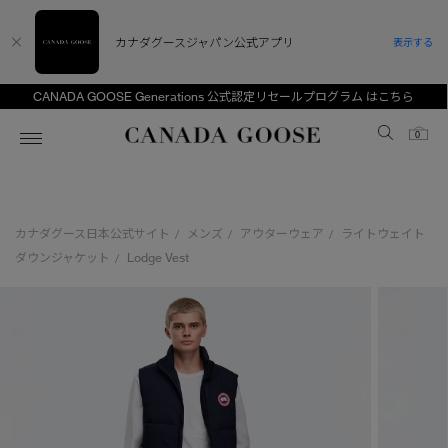
カナダグースジャパン公式アプリ
表示する
CANADA GOOSE Generations 公式認定リセールプログラム はこちら
Canada Goose
0
ホーム
ホーム
ホーム
ホーム
ホーム
カナダグース日本公式サイト
メンズ
アウターウェア
ライトウェイト
/
/
/
スノーグース
ウィメンズ TOP
メンズ TOP
キッズ TOP
ダウンジャケット
Lodge Vest
/
ディスカバー
新着アイテム
新着アイテム
ベビー（0‐24ヵ月)
アンバサダー
ベストセラー
ベストセラー
キッズ（2‐7歳)
CANADA GOOSE Generationsは、アウター
スプリングコレクション
サマー 26 コレクション
サマー 26 コレクション
ユース（6＋歳)
ウェアの下取り・再販を通じて、長く愛される製
品の価値を受け継いでいきます。
サマー 26 コレクションLOOK
サマー 26 コレクションLOOK
コレクション
アーカイブの希少なピースもご覧いただけます。