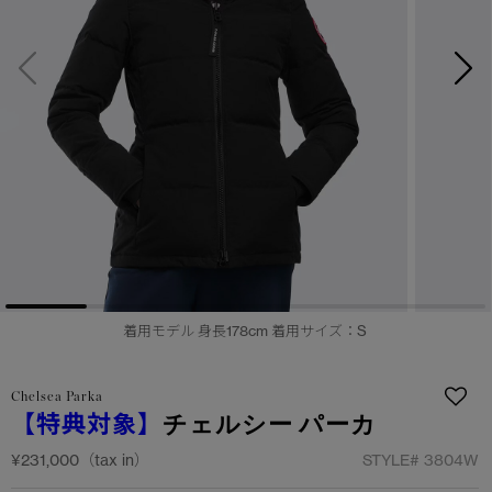
サマー 26 コレクションLOOK
サマー 26 コレクションLOOK
詳しく見る
日本限定モデル
日本限定モデル
スノーグース
スノーグース
下取り申請
メイドインジャパンTシャツ
メイドインジャパンTシャツ
アウターウェア
アウターウェア
アパレル
アパレル
アクセサリー
アクセサリー
着用モデル 身長178cm 着用サイズ：S
フットウェア
フットウェア
Chelsea Parka
コレクション
コレクション
【特典対象】
チェルシー パーカ
¥231,000（tax in）
STYLE#
3804W