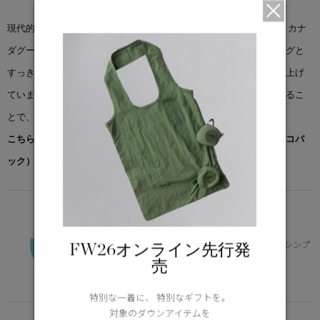
現代的なシルエットで新しく生まれ変わったチェルシー パーカは、カナ
ダグースで親しまれているスタイルの１つです。繊細なキルティングと
すっきりとしたヒップレングスのカットでミニマルなデザインに仕上げ
ています。取り外し可能なフードトリムでカバーする範囲を拡大するこ
とで、パーカをカスタイマイズすることが可能です。
こちらの商品には先着でノベルティー（オリジナルポケッタブルエコバ
ック）をプレゼント。※なくなり次第終了となります。
FUNDAMENTAL
-10°C / -20°C
寒冷地のデイリー使いに適した保温性とシンプ
FW26オンライン先行発
ルなデザイン
売
Learn more about TEI
特別な一着に、 特別なギフトを。
対象のダウンアイテムを