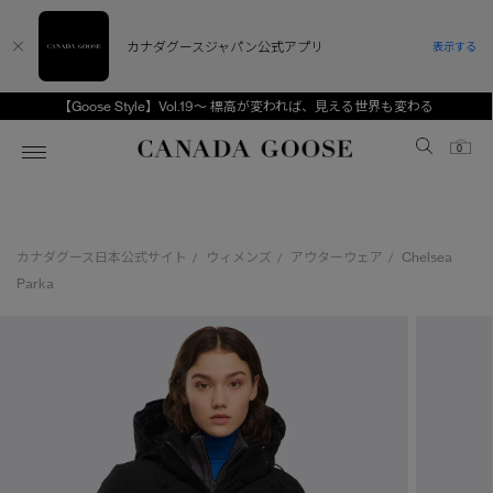
カナダグースジャパン公式アプリ
表示する
【Goose Style】Vol.19～ 標高が変われば、見える世界も変わる
Canada Goose
0
ホーム
ホーム
ホーム
ホーム
ホーム
カナダグース日本公式サイト
ウィメンズ
アウターウェア
Chelsea
/
/
/
スノーグース
ウィメンズ TOP
メンズ TOP
キッズ TOP
Parka
ディスカバー
新着アイテム
新着アイテム
ベビー（0‐24ヵ月)
アンバサダー
ベストセラー
ベストセラー
キッズ（2‐7歳)
CANADA GOOSE Generationsは、アウター
スプリングコレクション
FW26コレクション
FW26コレクション
ユース（6＋歳)
ウェアの下取り・再販を通じて、長く愛される製
品の価値を受け継いでいきます。
サマー 26 コレクション
サマー 26 コレクション
コレクション
アーカイブの希少なピースもご覧いただけます。