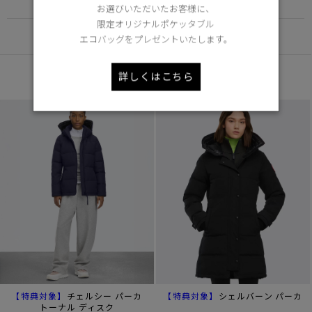
FUNCTION
お選びいただいたお客様に、
限定オリジナルポケッタブル
DETAIL
エコバッグをプレゼントいたします。
あなたへのおすすめ
詳しくはこちら
【特典対象】
【特典対象】
チェルシー パーカ
シェルバーン パーカ
トーナル ディスク