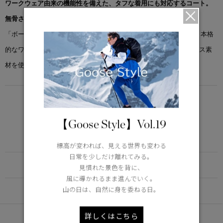
ワークウェア由来の機能性を備えた、タフな着用にも対応するコート。
無骨さの中に、洗練されたスタイルを併せ持ちます。
「ボーモント コート」は、伝統的なチョアコートのシルエットに、本格
的なワークウェアの機能性を融合。オーガニックコットンキャンバス素
材を使用し、構築的で表情のある質感に仕上げています。
LIGHTWEIGHT
5°C / -5°C
【Goose Style】Vol.19
アクティブな活動に適した軽さ
Learn more about TEI
標高が変われば、見える世界も変わる
日常を少しだけ離れてみる。
FUNCTION
見慣れた景色を背に、
風に導かれるまま進んでいく。
山の日は、自然に身を委ねる日。
DETAIL
詳しくはこちら
あなたへのおすすめ