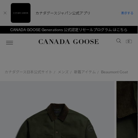
カナダグースジャパン公式アプリ
表示する
CANADA GOOSE Generations 公式認定リセールプログラム はこちら
Canada Goose
0
ホーム
ホーム
ホーム
ホーム
ホーム
カナダグース日本公式サイト
メンズ
新着アイテム
Beaumont Coat
/
/
/
スノーグース
ウィメンズ TOP
メンズ TOP
キッズ TOP
ディスカバー
新着アイテム
新着アイテム
ベビー（0‐24ヵ月)
アンバサダー
ベストセラー
ベストセラー
キッズ（2‐7歳)
CANADA GOOSE Generationsは、アウター
スプリングコレクション
サマー 26 コレクション
サマー 26 コレクション
ユース（6＋歳)
ウェアの下取り・再販を通じて、長く愛される製
品の価値を受け継いでいきます。
サマー 26 コレクションLOOK
サマー 26 コレクションLOOK
コレクション
アーカイブの希少なピースもご覧いただけます。