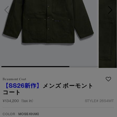
日本限定モデル
日本限定モデル
詳しく見る
スノーグース
スノーグース
メイドインジャパンTシャツ
メイドインジャパンTシャツ
下取り申請
アウターウェア
アウターウェア
アパレル
アパレル
アクセサリー
アクセサリー
フットウェア
フットウェア
Beaumont Coat
【SS26新作】
メンズ ボーモント
コレクション
コレクション
コート
¥134,200（tax in）
STYLE#
2654MT
COLOR
MOSS KHAKI