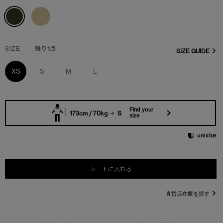
SIZE
残り1点
SIZE GUIDE
XS
S
M
L
Find your
173cm / 70kg
S
size
カートに入れる
直営店在庫を探す