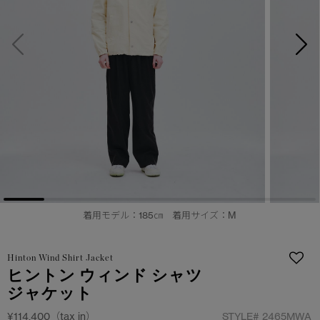
サマー 26 コレクションLOOK
サマー 26 コレクションLOOK
詳しく見る
日本限定モデル
日本限定モデル
スノーグース
スノーグース
下取り申請
メイドインジャパンTシャツ
メイドインジャパンTシャツ
アウターウェア
アウターウェア
アパレル
アパレル
アクセサリー
アクセサリー
着用モデル：185㎝ 着用サイズ：M
フットウェア
フットウェア
Hinton Wind Shirt Jacket
コレクション
コレクション
ヒントン ウィンド シャツ
ジャケット
¥114,400（tax in）
STYLE#
2465MWA