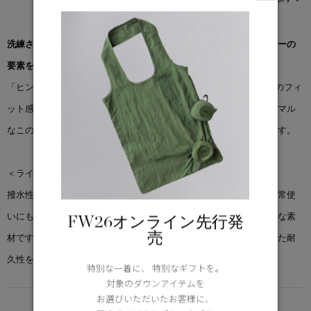
洗練され、時代を超えたデザイン。クラシックなウィンドブレーカーの
要素をまとめました。
「ヒントン ウィンド シャツ ジャケット」は、ややオーバーサイズのフィ
ット感で、すっきりとしたラインが特徴。軽量で耐風性のあるミニマル
なこのシャツジャケットは、オールシーズン欠かせないアイテムです。
＜ライトウェイト コットン ナイロン キャンバス＞
撥水性・耐久性に優れた軽量ファブリック。アウトドアや旅行、日常使
いにも適しており、環境の変化に左右されず快適に過ごせる理想的な素
FW26オンライン先行発
売
材です。薄手ながらも強度を確保し、機動性を損なうことなく優れた耐
久性を発揮します。
特別な一着に、 特別なギフトを。
対象のダウンアイテムを
お選びいただいたお客様に、
DETAIL