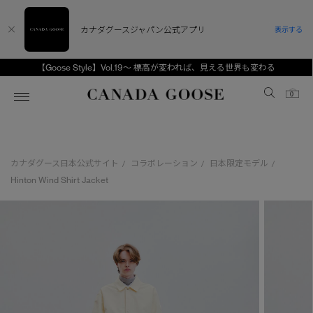
カナダグースジャパン公式アプリ
表示する
【Goose Style】Vol.19～ 標高が変われば、見える世界も変わる
Canada Goose
0
ホーム
ホーム
ホーム
ホーム
ホーム
カナダグース日本公式サイト
コラボレーション
日本限定モデル
/
/
/
スノーグース
ウィメンズ TOP
メンズ TOP
キッズ TOP
Hinton Wind Shirt Jacket
ディスカバー
新着アイテム
新着アイテム
ベビー（0‐24ヵ月)
アンバサダー
ベストセラー
ベストセラー
キッズ（2‐7歳)
CANADA GOOSE Generationsは、アウター
スプリングコレクション
FW26コレクション
FW26コレクション
ユース（6＋歳)
ウェアの下取り・再販を通じて、長く愛される製
品の価値を受け継いでいきます。
サマー 26 コレクション
サマー 26 コレクション
コレクション
アーカイブの希少なピースもご覧いただけます。